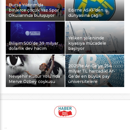
Bursa Yıldırım’da
binlerce çocuk Yaz Spor
Edirne ASKF’den iş
Okullarında buluşuyor
dünyasına çağrı
Yelken şöleninde
Bilişim 500’de 39 milyar
kıyasıya mücadele
dolarlık dev hacim
başlıyor
2025’te Ar-Ge’ye 254
milyar TL harcadık! Ar-
Nevşehir Kültür Yolu’nda
Ge’de en büyük pay
Merve Özbey coşkusu
üniversitelere
...