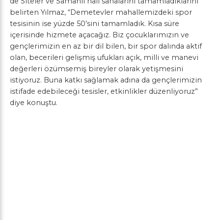
de Siteler ve Samanlı halı sahalarını tamamladıklarını
belirten Yılmaz, “Demetevler mahallemizdeki spor
tesisinin ise yüzde 50’sini tamamladık. Kısa süre
içerisinde hizmete açacağız. Biz çocuklarımızın ve
gençlerimizin en az bir dil bilen, bir spor dalında aktif
olan, becerileri gelişmiş ufukları açık, milli ve manevi
değerleri özümsemiş bireyler olarak yetişmesini
istiyoruz. Buna katkı sağlamak adına da gençlerimizin
istifade edebileceği tesisler, etkinlikler düzenliyoruz”
diye konuştu.