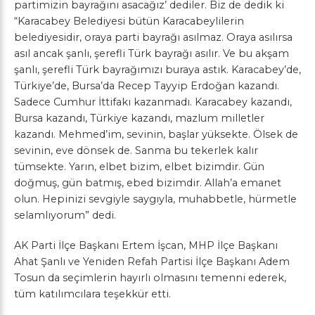
partimizin bayrağını asacağız’ dediler. Biz de dedik ki
“Karacabey Belediyesi bütün Karacabeylilerin
belediyesidir, oraya parti bayrağı asılmaz. Oraya asılırsa
asıl ancak şanlı, şerefli Türk bayrağı asılır. Ve bu akşam
şanlı, şerefli Türk bayrağımızı buraya astık. Karacabey’de,
Türkiye’de, Bursa’da Recep Tayyip Erdoğan kazandı.
Sadece Cumhur İttifakı kazanmadı. Karacabey kazandı,
Bursa kazandı, Türkiye kazandı, mazlum milletler
kazandı. Mehmed’im, sevinin, başlar yüksekte. Ölsek de
sevinin, eve dönsek de. Sanma bu tekerlek kalır
tümsekte. Yarın, elbet bizim, elbet bizimdir. Gün
doğmuş, gün batmış, ebed bizimdir. Allah’a emanet
olun. Hepinizi sevgiyle saygıyla, muhabbetle, hürmetle
selamlıyorum” dedi.
AK Parti İlçe Başkanı Ertem İşcan, MHP İlçe Başkanı
Ahat Şanlı ve Yeniden Refah Partisi İlçe Başkanı Adem
Tosun da seçimlerin hayırlı olmasını temenni ederek,
tüm katılımcılara teşekkür etti.