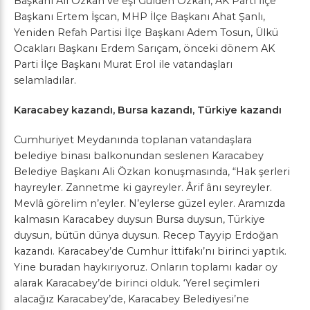
Başkanı Ali Özkan ve eşi Gülden Özkan, AK Parti İlçe
Başkanı Ertem İşcan, MHP İlçe Başkanı Ahat Şanlı,
Yeniden Refah Partisi İlçe Başkanı Adem Tosun, Ülkü
Ocakları Başkanı Erdem Sarıçam, önceki dönem AK
Parti İlçe Başkanı Murat Erol ile vatandaşları
selamladılar.
Karacabey kazandı, Bursa kazandı, Türkiye kazandı
Cumhuriyet Meydanında toplanan vatandaşlara
belediye binası balkonundan seslenen Karacabey
Belediye Başkanı Ali Özkan konuşmasında, “Hak şerleri
hayreyler. Zannetme ki gayreyler. Ârif ânı seyreyler.
Mevlâ görelim n’eyler. N’eylerse güzel eyler. Aramızda
kalmasın Karacabey duysun Bursa duysun, Türkiye
duysun, bütün dünya duysun. Recep Tayyip Erdoğan
kazandı. Karacabey’de Cumhur İttifakı’nı birinci yaptık.
Yine buradan haykırıyoruz. Onların toplamı kadar oy
alarak Karacabey’de birinci olduk. ‘Yerel seçimleri
alacağız Karacabey’de, Karacabey Belediyesi’ne