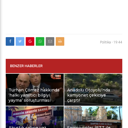
Politika
-
19:44
BENZER HABERLER
Turhan Çömez hakkında
Anadolu Otoyolu’nda
‘halkı yanıltıcı bilgiyi
kamyonet çekiciye
yayma’ soruşturması
çarptı!
Akustik sahne yaz
Şampiyonlar, İETT ile