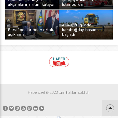
akşamlarına ritim katıyor
İstanbul’da
ATA Çiftliği’nde
Esnaf odalarından ortak
karabuğday hasadı
açıklama
başladı
...
Haberözel © 2023 tüm hakları saklıdır.