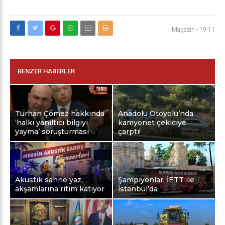
Magazin
-
19:11
BENZER HABERLER
Turhan Çömez hakkında
Anadolu Otoyolu’nda
‘halkı yanıltıcı bilgiyi
kamyonet çekiciye
yayma’ soruşturması
çarptı!
Akustik sahne yaz
Şampiyonlar, İETT ile
akşamlarına ritim katıyor
İstanbul’da