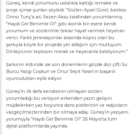
Güneş, kendi yorumunu ustalıkla kattığı remake ve
proje içinse şunları söyledi: “Sözleri Aysel Gürel, bestesi
Onno Tunç’a ait, Sezen Aksu tarafından yorumlanmış
“Haydi Gel Benimle Ol” gibi ikonik bir esere kendi
yorumum ve sözlerimle tekrar hayat vermek heyecan
verici. Farklı jenerasyonlar arasında köprü olan bu
şarkıyla böyle bir projede yer aldığım için mutluyum.
Dinleyicinin tepkisini merak ve heyecanla bekliyorum.”
Şarkının klibinde ise son dönemlerin gözde dizi çifti Su
Burcu Yazgı Coşkun ve Onur Seyit Yaran’ın başarılı
oyunculukları eşlik ediyor
Güneş’in ilk defa kendisinin olmayan sözleri
yorumladığı bu versiyon erkenden yazın gelişini
müjdelerken yaz boyunca dans pistlerinin ve radyoların
vazgeçilmezlerinden bir olmaya aday. Güneş’in yepyeni
yorumuyla “Haydi Gel Benimle Ol” 26 Mayıs’ta tüm
dijital platformlarda yayında.