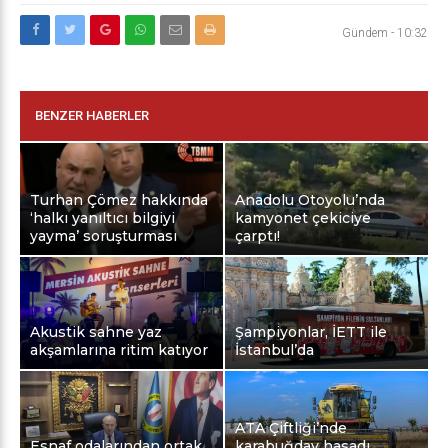
Gündem
-
10:32
BENZER HABERLER
Turhan Çömez hakkında
Anadolu Otoyolu’nda
‘halkı yanıltıcı bilgiyi
kamyonet çekiciye
yayma’ soruşturması
çarptı!
Akustik sahne yaz
Şampiyonlar, İETT ile
akşamlarına ritim katıyor
İstanbul’da
ATA Çiftliği’nde
Esnaf odalarından ortak
karabuğday hasadı