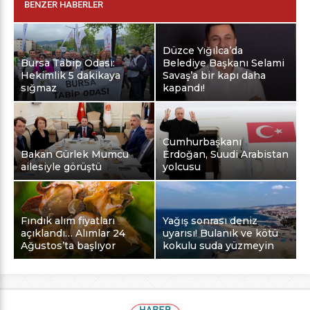
BENZER HABERLER
Düzce Yığılca’da
Bursa Tabip Odası:
Belediye Başkanı Selami
Hekimlik 5 dakikaya
Savaş’a bir kapı daha
sığmaz
kapandı!
Cumhurbaşkanı
Bakan Gürlek Mumcu
Erdoğan, Suudi Arabistan
ailesiyle görüştü
yolcusu
Fındık alım fiyatları
Yağış sonrası deniz
açıklandı… Alımlar 24
uyarısı! Bulanık ve kötü
Ağustos’ta başlıyor
kokulu suda yüzmeyin