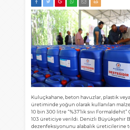
22:00
Düzce’de “Yetki A
13:23
Şafak Engin’den “a
Tepki
15:02
Türk Avcıları Küta
00:22
Yığılca’da Patpat
23:50
Akçakoca’da boğ
Kuluçkahane, beton havuzlar, plastik veya 
üretiminde yoğun olarak kullanılan malz
10 bin 300 litre “%37’lik sıvı Formaldehit”
103 üreticiye verildi. Denizli Büyükşehir B
dezenfeksiyonunu alabalık üreticilerine te