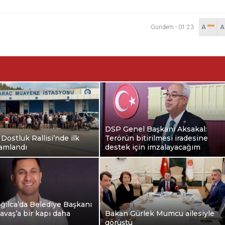
Gündem
-
01:23
A
DSP Genel Başkanı Aksakal:
Dostluk Rallisi’nde ilk
Terörün bitirilmesi iradesine
mamlandı
destek için imzalayacağım
ğılca’da Belediye Başkanı
avaş’a bir kapı daha
Bakan Gürlek Mumcu ailesiyle
görüştü