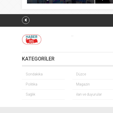
...
DSP Genel Başkanı
KATEGORİLER
Düzce Yığılc
Sondakika
Düzce
Politika
Magazin
Sağlık
ilan ve duyurular
Fındık