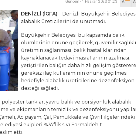
Gündem
-
1 Haziran 2023 01:23
A
lanı” Tartışması: Belediye Başkanı Özlü’ye Yönelik Sözlere
DENİZLİ (İGFA) –
Denizli Büyükşehir Belediyesi
alabalık üreticilerini de unutmadı.
sılsız haber” açıklaması
Büyükşehir Belediyesi bu kapsamda balık
hya Valisine tepki gösterdi
ölümlerinin önüne geçilerek, güvenilir sağlıkl
üretimin sağlanması, balık hastalıklarından
 Kazası: 3’ü Çocuk 7 Kişi Yaralandı
kaynaklanacak tedavi masraflarının azalması,
yetiştirilen balığın daha hızlı gelişim gösterer
ulma paniği
gereksiz ilaç kullanımının önüne geçilmesi
hedefiyle alabalık üreticilerine dezenfeksiyon
desteği sağladı.
polyester tanklar, yavru balık ve porsiyonluk alabalık
eme ve ekipmanların temizlik ve dezenfeksiyonu yapıla
 Çameli, Acıpayam, Çal, Pamukkale ve Çivril ilçelerindeki
elediyesi ekipleri %37’lik sıvı Formaldehit
slim etti.