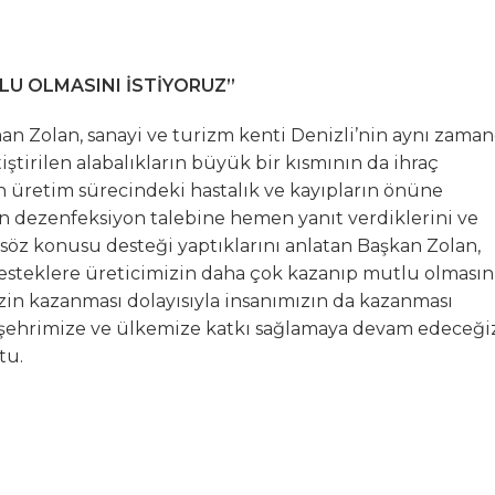
LU OLMASINI İSTİYORUZ”
n Zolan, sanayi ve turizm kenti Denizli’nin aynı zama
iştirilen alabalıkların büyük bir kısmının da ihraç
inin üretim sürecindeki hastalık ve kayıpların önüne
 dezenfeksiyon talebine hemen yanıt verdiklerini ve
 söz konusu desteği yaptıklarını anlatan Başkan Zolan,
desteklere üreticimizin daha çok kazanıp mutlu olmasın
izin kazanması dolayısıyla insanımızın da kazanması
, şehrimize ve ülkemize katkı sağlamaya devam edeceğiz
tu.