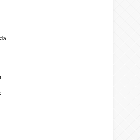
nda
ı
.