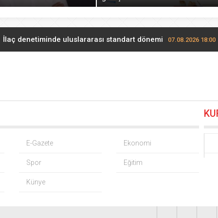
İlaç denetiminde uluslararası standart dönemi
07.08.2026 18:00
Anadolu Dostluk Rallisi’nde ilk yarı tamamlandı
07.08.2026 17:48
 Aksakal: Terörün bitirilmesi iradesine destek için imzalayaca
KU
Batman Sason’da emzirme farkındalığı
07.08.2026 15:48
a’da Belediye Başkanı Selami Savaş’a bir kapı daha kapandı!
0
E-Gazete
Ekonomi
Spor
Eğitim
Bakan Gürlek Mumcu ailesiyle görüştü
07.08.2026 11:12
Künye
Cumhurbaşkanı Erdoğan, Suudi Arabistan yolcusu
07.08.2026 00:
 alım fiyatları açıklandı… Alımlar 24 Ağustos’ta başlıyor
06.08.20