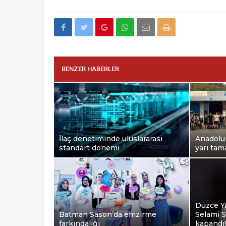
BENZER HABERLER
İlaç denetiminde uluslararası
Anadolu 
standart dönemi
yarı ta
Düzce Yı
Batman Sason’da emzirme
Selami S
farkındalığı
kapandı!