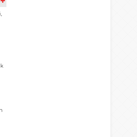
A
,
ı
ek
n