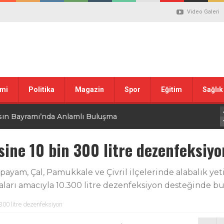
Video Galeri
mi
Politika
Magazin
Spor
Eğitim
Sağlık
sın Bayramı’nda Anlamlı Buluşma
uvası Öncesi Şendoğan Tekin’den Dikkat Çeken Mesaj
isine 10 bin 300 litre dezenfeksiyo
 tepkisi
payam, Çal, Pamukkale ve Çivril ilçelerinde alabalık yet
maları amacıyla 10.300 litre dezenfeksiyon desteğinde b
stiklal Marşı’nın Kabulünün 105. Yılı Mesajı
 300 litre dezenfeksiyon
 ilgili düzenleme görüşülüyor