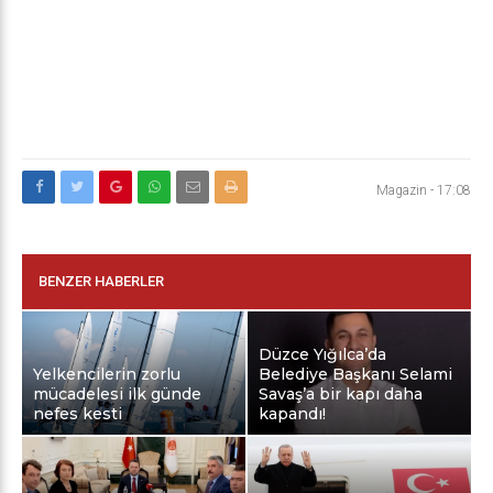
Magazin
-
17:08
BENZER HABERLER
Düzce Yığılca’da
Yelkencilerin zorlu
Belediye Başkanı Selami
mücadelesi ilk günde
Savaş’a bir kapı daha
nefes kesti
kapandı!