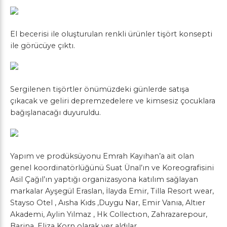
El becerisi ile oluşturulan renkli ürünler tişört konsepti
ile görücüye çıktı.
Sergilenen tişörtler önümüzdeki günlerde satışa
çıkacak ve geliri depremzedelere ve kimsesiz çocuklara
bağışlanacağı duyuruldu.
Yapım ve prodüksüyonu Emrah Kayıhan’a ait olan
genel koordinatörlüğünü Suat Ünal’ın ve Koreografisini
Asil Çağıl’ın yaptığı organizasyona katılım sağlayan
markalar Ayşegül Eraslan, İlayda Emir, Tilla Resort wear,
Stayso Otel , Aısha Kıds ,Duygu Nar, Emir Vanıa, Altıer
Akademi, Aylin Yılmaz , Hk Collectıon, Zahrazarepour,
Barina, Eliza Korn olarak yer aldılar.