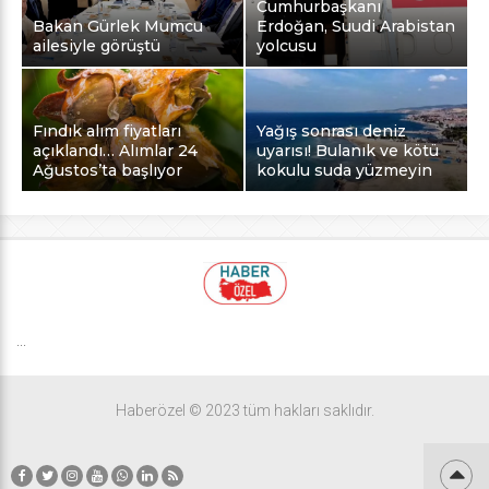
Cumhurbaşkanı
Bakan Gürlek Mumcu
Erdoğan, Suudi Arabistan
ailesiyle görüştü
yolcusu
Fındık alım fiyatları
Yağış sonrası deniz
açıklandı… Alımlar 24
uyarısı! Bulanık ve kötü
Ağustos’ta başlıyor
kokulu suda yüzmeyin
...
Haberözel © 2023 tüm hakları saklıdır.