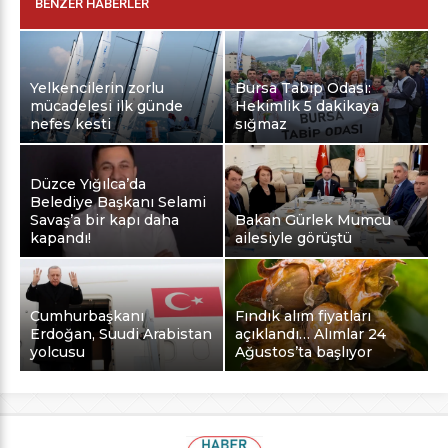
BENZER HABERLER
Yelkencilerin zorlu
Bursa Tabip Odası:
mücadelesi ilk günde
Hekimlik 5 dakikaya
nefes kesti
sığmaz
Düzce Yığılca’da
Belediye Başkanı Selami
Savaş’a bir kapı daha
Bakan Gürlek Mumcu
kapandı!
ailesiyle görüştü
Cumhurbaşkanı
Fındık alım fiyatları
Erdoğan, Suudi Arabistan
açıklandı… Alımlar 24
yolcusu
Ağustos’ta başlıyor