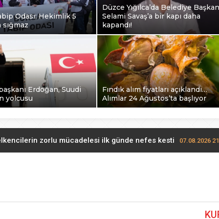
Düzce Yığılca’da Belediye Başkan
bip Odası: Hekimlik 5
Selami Savaş’a bir kapı daha
a sığmaz
kapandı!
aşkanı Erdoğan, Suudi
Fındık alım fiyatları açıklandı…
n yolcusu
Alımlar 24 Ağustos’ta başlıyor
lkencilerin zorlu mücadelesi ilk günde nefes kesti
07.08.2026 21
Bursa Tabip Odası: Hekimlik 5 dakikaya sığmaz
07.08.2026 20:00
a’da Belediye Başkanı Selami Savaş’a bir kapı daha kapandı!
0
KU
Bakan Gürlek Mumcu ailesiyle görüştü
07.08.2026 11:12