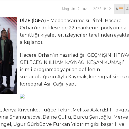
Magazin
-
2 Haziran 2023 18:12
A
lanı” Tartışması: Belediye Başkanı Özlü’ye Yönelik Sözlere
RİZE (İGFA) –
Moda tasarımcısı Rizeli Hacere
sılsız haber” açıklaması
Orhan’ın defilesinde 22 mankenin podyumda
tanıttığı kıyafetler, izleyiciler tarafından ayakt
hya Valisine tepki gösterdi
alkışlandı.
 Kazası: 3’ü Çocuk 7 Kişi Yaralandı
Hacere Orhan’ın hazırladığı, ‘GEÇMİŞİN İHTİYAC
GELECEĞİN İLHAM KAYNAĞI KEŞAN KUMAŞI’
ulma paniği
isimli programda yapılan defilenin
sunuculuğunu Ayla Kaymak, koreografisini ün
koreograf Asil Çağıl yaptı.
z, Jenya Krivenko, Tuğçe Tekin, Melissa Aslan,Elif Tokgöz
abina Shamuratova, Defne Çullu, Burcu Şeritoğlu, Merve
Öngel, Uğur Gürbüz ve Furkan Yıldırım gibi başarılı ve