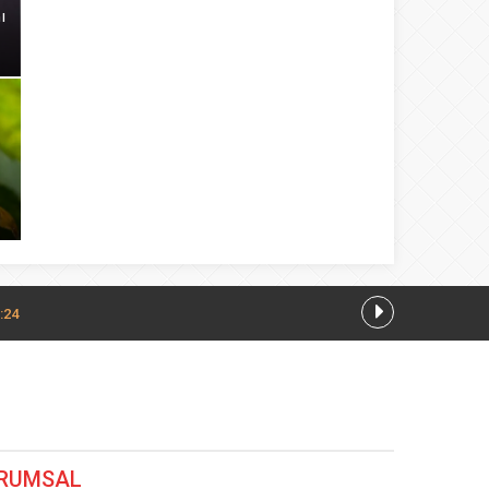
ı
:24
7.08.2026 13:28
RUMSAL