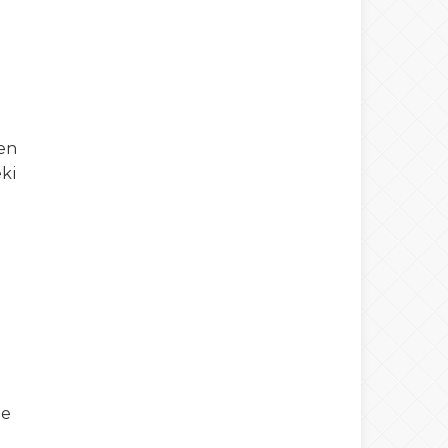
len
eki
n
je