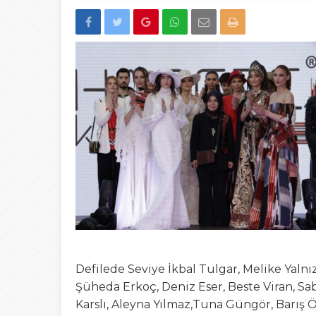
22:00
Düzce’de “Yetki A
13:23
Şafak Engin’den “a
Tepki
15:02
Türk Avcıları Küta
00:22
Yığılca’da Patpat
23:50
Akçakoca’da boğ
Defilede Seviye İkbal Tulgar, Melike Yalnı
Şüheda Erkoç, Deniz Eser, Beste Viran, S
Karslı, Aleyna Yılmaz,Tuna Güngör, Barış 