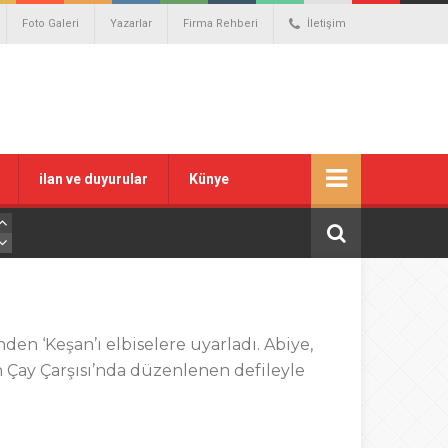
Foto Galeri
Yazarlar
Firma Rehberi
İletişim
ilan ve duyurular
Künye
en ‘Keşan’ı elbiselere uyarladı. Abiye,
n Çay Çarşısı’nda düzenlenen defileyle