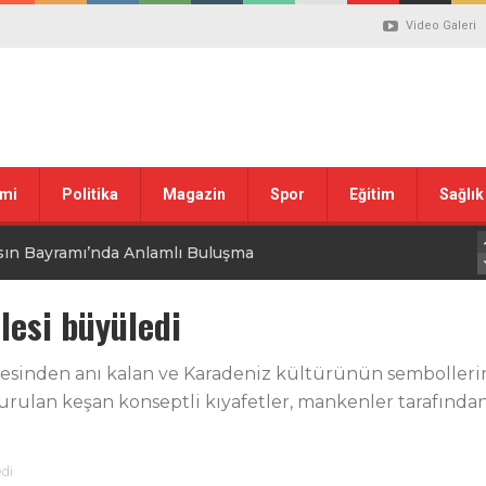
Video Galeri
mi
Politika
Magazin
Spor
Eğitim
Sağlık
sın Bayramı’nda Anlamlı Buluşma
uvası Öncesi Şendoğan Tekin’den Dikkat Çeken Mesaj
lesi büyüledi
 tepkisi
esinden anı kalan ve Karadeniz kültürünün sembollerind
turulan keşan konseptli kıyafetler, mankenler tarafında
stiklal Marşı’nın Kabulünün 105. Yılı Mesajı
 ilgili düzenleme görüşülüyor
edi