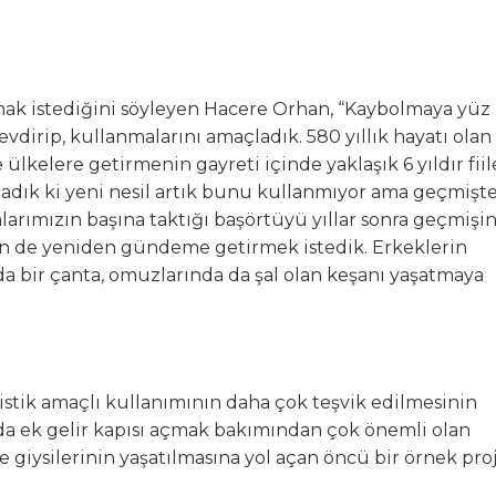
ak istediğini söyleyen Hacere Orhan, “Kaybolmaya yüz
dirip, kullanmalarını amaçladık. 580 yıllık hayatı olan
ülkelere getirmenin gayreti içinde yaklaşık 6 yıldır fii
nladık ki yeni nesil artık bunu kullanmıyor ama geçmişt
alarımızın başına taktığı başörtüyü yıllar sonra geçmişi
in de yeniden gündeme getirmek istedik. Erkeklerin
nda bir çanta, omuzlarında da şal olan keşanı yaşatmaya
istik amaçlı kullanımının daha çok teşvik edilmesinin
da ek gelir kapısı açmak bakımından çok önemli olan
 giysilerinin yaşatılmasına yol açan öncü bir örnek pro