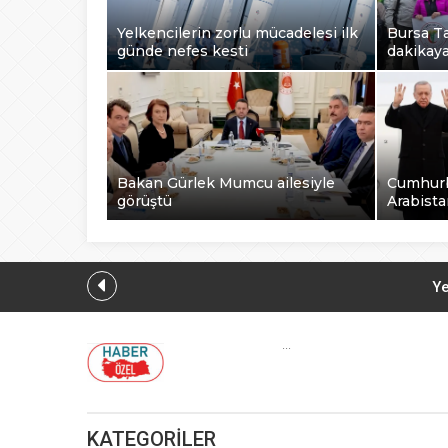
Yelkencilerin zorlu mücadelesi ilk
Bursa Ta
günde nefes kesti
dakikay
Bakan Gürlek Mumcu ailesiyle
Cumhurb
görüştü
Arabista
Ye
...
Düzce Yığılc
KATEGORİLER