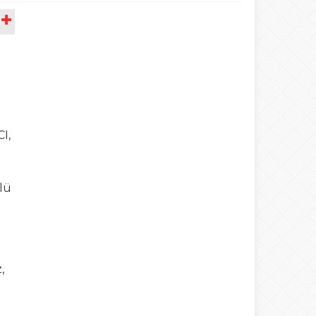
A
a
I,
lü
,