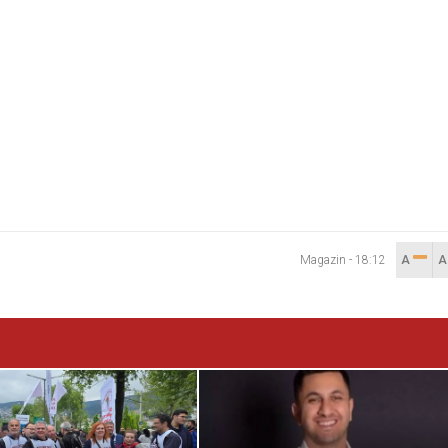
Magazin
-
18:12
A