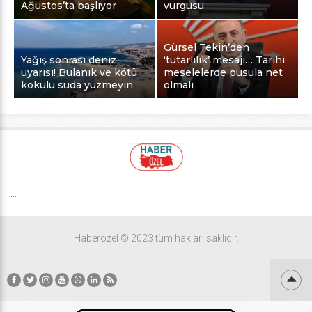
Ağustos’ta başlıyor
vurgusu
Gürsel Tekin’den
Yağış sonrası deniz
‘tutarlılık’ mesajı… Tarihi
uyarısı! Bulanık ve kötü
meselelerde pusula net
kokulu suda yüzmeyin
olmalı
...
Haberözel © 2023 tüm hakları saklıdır.