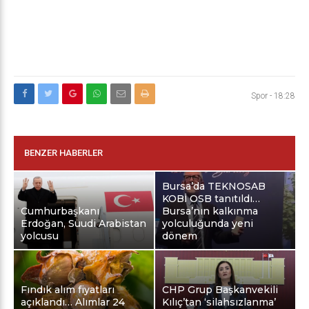
Spor
-
18:28
BENZER HABERLER
Bursa’da TEKNOSAB
KOBİ OSB tanıtıldı…
Cumhurbaşkanı
Bursa’nın kalkınma
Erdoğan, Suudi Arabistan
yolculuğunda yeni
yolcusu
dönem
Fındık alım fiyatları
CHP Grup Başkanvekili
açıklandı… Alımlar 24
Kılıç’tan ‘silahsızlanma’