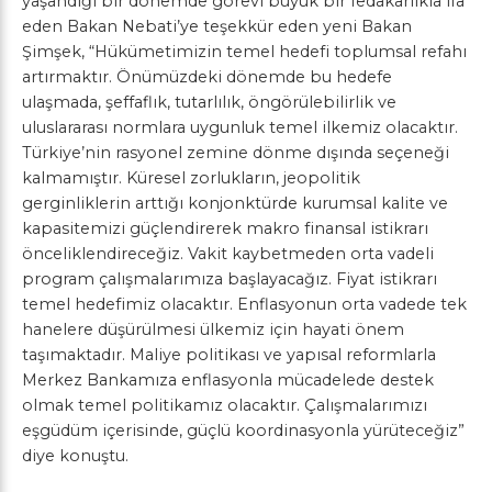
yaşandığı bir dönemde görevi büyük bir fedakarlıkla ifa
eden Bakan Nebati’ye teşekkür eden yeni Bakan
Şimşek, “Hükümetimizin temel hedefi toplumsal refahı
artırmaktır. Önümüzdeki dönemde bu hedefe
ulaşmada, şeffaflık, tutarlılık, öngörülebilirlik ve
uluslararası normlara uygunluk temel ilkemiz olacaktır.
Türkiye’nin rasyonel zemine dönme dışında seçeneği
kalmamıştır. Küresel zorlukların, jeopolitik
gerginliklerin arttığı konjonktürde kurumsal kalite ve
kapasitemizi güçlendirerek makro finansal istikrarı
önceliklendireceğiz. Vakit kaybetmeden orta vadeli
program çalışmalarımıza başlayacağız. Fiyat istikrarı
temel hedefimiz olacaktır. Enflasyonun orta vadede tek
hanelere düşürülmesi ülkemiz için hayati önem
taşımaktadır. Maliye politikası ve yapısal reformlarla
Merkez Bankamıza enflasyonla mücadelede destek
olmak temel politikamız olacaktır. Çalışmalarımızı
eşgüdüm içerisinde, güçlü koordinasyonla yürüteceğiz”
diye konuştu.