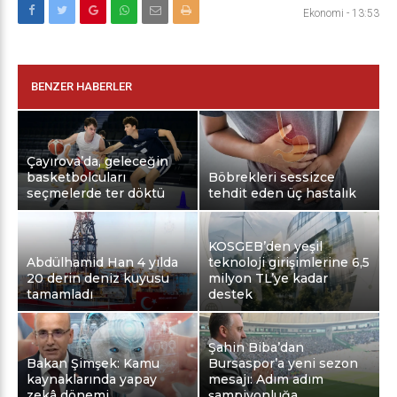
Ekonomi
-
13:53
BENZER HABERLER
Çayırova’da, geleceğin
basketbolcuları
Böbrekleri sessizce
seçmelerde ter döktü
tehdit eden üç hastalık
KOSGEB’den yeşil
Abdülhamid Han 4 yılda
teknoloji girişimlerine 6,5
20 derin deniz kuyusu
milyon TL’ye kadar
tamamladı
destek
Şahin Biba’dan
Bakan Şimşek: Kamu
Bursaspor’a yeni sezon
kaynaklarında yapay
mesajı: Adım adım
zekâ dönemi
şampiyonluğa