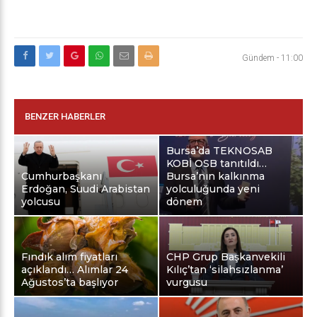
Gündem
-
11:00
BENZER HABERLER
Bursa’da TEKNOSAB
KOBİ OSB tanıtıldı…
Cumhurbaşkanı
Bursa’nın kalkınma
Erdoğan, Suudi Arabistan
yolculuğunda yeni
yolcusu
dönem
Fındık alım fiyatları
CHP Grup Başkanvekili
açıklandı… Alımlar 24
Kılıç’tan ‘silahsızlanma’
Ağustos’ta başlıyor
vurgusu