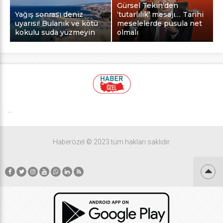
Gürsel Tekin’den
Yağış sonrası deniz
‘tutarlılık’ mesajı… Tarihi
uyarısı! Bulanık ve kötü
meselelerde pusula net
kokulu suda yüzmeyin
olmalı
...
Haberözel © 2023 tüm hakları saklıdır.