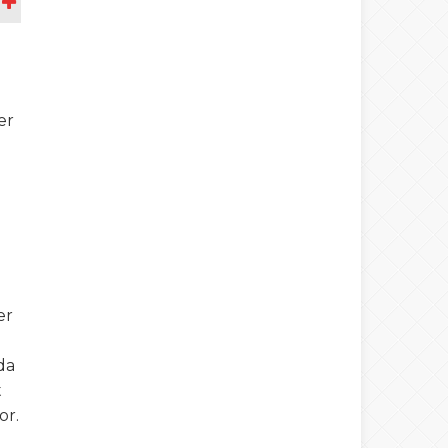
A
er
er
da
t
or.