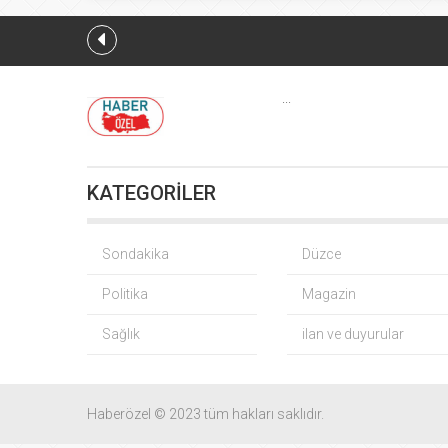
Düzce Yığılc
...
KATEGORİLER
Fındık
Sondakika
Düzce
Politika
Magazin
Yağış so
Sağlık
ilan ve duyurular
Gürsel Tekin
Yaz tat
Haberözel © 2023 tüm hakları saklıdır.