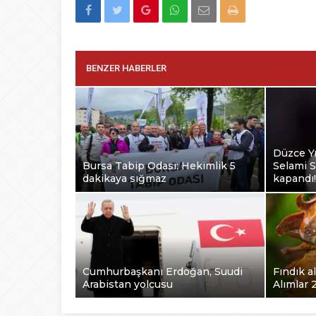
BENZER HABERLER
Düzce Yı
Bursa Tabip Odası: Hekimlik 5
Selami S
dakikaya sığmaz
kapandı!
Cumhurbaşkanı Erdoğan, Suudi
Fındık al
Arabistan yolcusu
Alımlar 