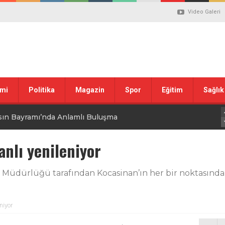
Video Galeri
mi
Politika
Magazin
Spor
Eğitim
Sağlık
sın Bayramı’nda Anlamlı Buluşma
uvası Öncesi Şendoğan Tekin’den Dikkat Çeken Mesaj
nlı yenileniyor
 tepkisi
ri Müdürlüğü tarafından Kocasinan’ın her bir noktasında
stiklal Marşı’nın Kabulünün 105. Yılı Mesajı
niyor
 ilgili düzenleme görüşülüyor