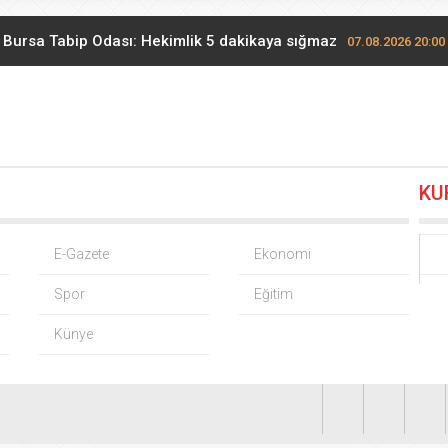
Bursa Tabip Odası: Hekimlik 5 dakikaya sığmaz
07.08.2026 20:00
a’da Belediye Başkanı Selami Savaş’a bir kapı daha kapandı!
0
Bakan Gürlek Mumcu ailesiyle görüştü
07.08.2026 11:12
KU
Cumhurbaşkanı Erdoğan, Suudi Arabistan yolcusu
07.08.2026 00:
 alım fiyatları açıklandı… Alımlar 24 Ağustos’ta başlıyor
06.08.20
E-Gazete
Ekonomi
Spor
Eğitim
nrası deniz uyarısı! Bulanık ve kötü kokulu suda yüzmeyin
06.08
Künye
’den ‘tutarlılık’ mesajı… Tarihi meselelerde pusula net olmalı
06
ilinde çocuklar ekrandan uzaklaşıp hareketle buluşuyor
06.08.2