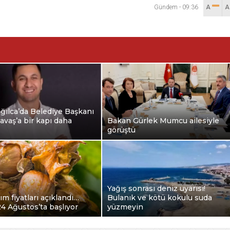
Gündem
-
09:36
A
ğılca’da Belediye Başkanı
avaş’a bir kapı daha
Bakan Gürlek Mumcu ailesiyle
görüştü
Yağış sonrası deniz uyarısı!
ım fiyatları açıklandı…
Bulanık ve kötü kokulu suda
24 Ağustos’ta başlıyor
yüzmeyin