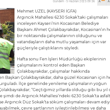
Gündem
-
5 Haziran 2023 09:36
A
lanı” Tartışması: Belediye Başkanı Özlü’ye Yönelik Sözlere
Mehmet UZEL (KAYSERİ İGFA)
Argıncık Mahallesi 6230 Sokak’taki çalışmaları
sılsız haber” açıklaması
inceleyen Kayseri’nin Kocasinan Belediye
Başkanı Ahmet Çolakbayrakdar, Kocasinan’ın h
hya Valisine tepki gösterdi
bir noktasında çalışmalarının olduğunu ve
vatandaşların daha mutlu yaşamaları için var
 Kazası: 3’ü Çocuk 7 Kişi Yaralandı
güçleriyle çalıştıklarını söyledi.
ulma paniği
Hafta sonu Fen İşleri Müdürlüğü ekiplerinin
çalışmalarını kontrol eden Başkan
Çolakbayrakdar, çalışmalar hakkında
 eden Başkan Çolakbayrakdar, daha güzel Kocasinan için h
vurguladı. İlçe genelinde yenileme çalışmaların yoğun
lakbayrakdar; “Geçtiğimiz yıllarda olduğu gibi bu yıl 
ve şimdi de Argıncık Mahallesi’ndeki 6230 Sokak’ta asfal
 ise Argıncık Düz Sokak’ta söküm çalışmaları devam ediy
yabilmek, çevre şartlarının iyileştirilebilmesi ve daha