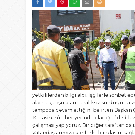
22:00
Düzce’de “Yetki A
13:23
Şafak Engin’den “a
Tepki
15:02
Türk Avcıları Küta
00:22
Yığılca’da Patpat
23:50
Akçakoca’da boğ
yetkililerden bilgi aldı. İşçilerle sohbet
alanda çalışmaların aralıksız sürdüğünü 
tempoda devam ettiğini belirten Başkan Ço
‘Kocasinan’ın her yerinde olacağız’ dedik 
çalışması yapıyoruz. Bir diğer taraftan da
Vatandaşlarımıza konforlu bir ulaşım sağla