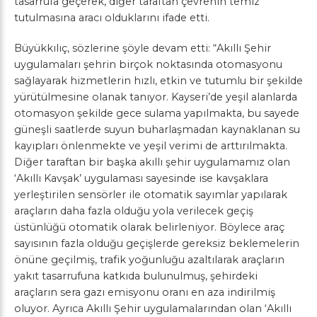
tasarrufa geçerek, diğer taraftan çevrenin temiz
tutulmasına aracı olduklarını ifade etti.
Büyükkılıç, sözlerine şöyle devam etti: “Akıllı Şehir
uygulamaları şehrin birçok noktasında otomasyonu
sağlayarak hizmetlerin hızlı, etkin ve tutumlu bir şekilde
yürütülmesine olanak tanıyor. Kayseri’de yeşil alanlarda
otomasyon şekilde gece sulama yapılmakta, bu sayede
güneşli saatlerde suyun buharlaşmadan kaynaklanan su
kayıpları önlenmekte ve yeşil verimi de arttırılmakta.
Diğer taraftan bir başka akıllı şehir uygulamamız olan
‘Akıllı Kavşak’ uygulaması sayesinde ise kavşaklara
yerleştirilen sensörler ile otomatik sayımlar yapılarak
araçların daha fazla olduğu yola verilecek geçiş
üstünlüğü otomatik olarak belirleniyor. Böylece araç
sayısının fazla olduğu geçişlerde gereksiz beklemelerin
önüne geçilmiş, trafik yoğunluğu azaltılarak araçların
yakıt tasarrufuna katkıda bulunulmuş, şehirdeki
araçların sera gazı emisyonu oranı en aza indirilmiş
oluyor. Ayrıca Akıllı Şehir uygulamalarından olan ‘Akıllı