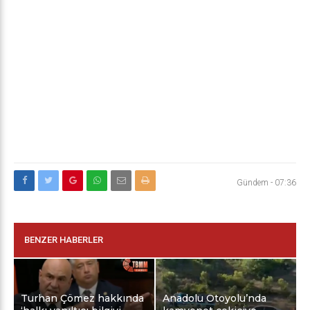
Gündem
-
07:36
BENZER HABERLER
Turhan Çömez hakkında
Anadolu Otoyolu’nda