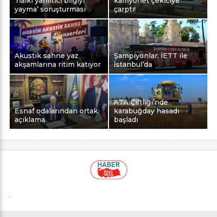
‘halkı yanıltıcı bilgiyi
kamyonet çekiciye
yayma’ soruşturması
çarptı!
Akustik sahne yaz
Şampiyonlar, İETT ile
akşamlarına ritim katıyor
İstanbul’da
ATA Çiftliği’nde
Esnaf odalarından ortak
karabuğday hasadı
açıklama
başladı
...