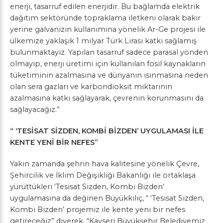
enerji, tasarruf edilen enerjidir. Bu bağlamda elektrik
dağıtım sektöründe topraklama iletkeni olarak bakır
yerine galvanizin kullanımına yönelik Ar-Ge projesi ile
ülkemize yaklaşık 1 milyar Türk Lirası katkı sağlamış
bulunmaktayız. Yapılan tasarruf sadece parasal yönden
olmayıp, enerji üretimi için kullanılan fosil kaynakların
tüketiminin azalmasına ve dünyanın ısınmasına neden
olan sera gazları ve karbondioksit miktarının
azalmasına katkı sağlayarak, çevrenin korunmasını da
sağlayacağız.”
“ ‘TESİSAT SİZDEN, KOMBİ BİZDEN’ UYGULAMASI İLE
KENTE YENİ BİR NEFES”
Yakın zamanda şehrin hava kalitesine yönelik Çevre,
Şehircilik ve İklim Değişikliği Bakanlığı ile ortaklaşa
yürüttükleri ‘Tesisat Sizden, Kombi Bizden’
uygulamasına da değinen Büyükkılıç, “ ‘Tesisat Sizden,
Kombi Bizden’ projemiz ile kente yeni bir nefes
getireceğiz” diyerek, “Kayseri Büyükşehir Belediyemiz