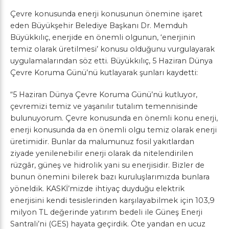
Çevre konusunda enerji konusunun önemine işaret
eden Büyükşehir Belediye Başkanı Dr. Memduh
Büyükkılıç, enerjide en önemli olgunun, ‘enerjinin
temiz olarak üretilmesi’ konusu olduğunu vurgulayarak
uygulamalarından söz etti. Büyükkılıç, 5 Haziran Dünya
Çevre Koruma Günü’nü kutlayarak şunları kaydetti:
“5 Haziran Dünya Çevre Koruma Günü’nü kutluyor,
çevremizi temiz ve yaşanılır tutalım temennisinde
bulunuyorum. Çevre konusunda en önemli konu enerji,
enerji konusunda da en önemli olgu temiz olarak enerji
üretimidir. Bunlar da malumunuz fosil yakıtlardan
ziyade yenilenebilir enerji olarak da nitelendirilen
rüzgâr, güneş ve hidrolik yani su enerjisidir. Bizler de
bunun önemini bilerek bazı kuruluşlarımızda bunlara
yöneldik. KASKİ’mizde ihtiyaç duyduğu elektrik
enerjisini kendi tesislerinden karşılayabilmek için 103,9
milyon TL değerinde yatırım bedeli ile Güneş Enerji
Santrali’ni (GES) hayata geçirdik. Öte yandan en ucuz