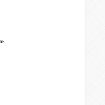
k
lık