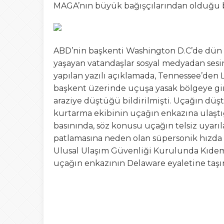
MAGA’nın büyük bağışçılarından olduğu bil
ABD’nin başkenti Washington D.C’de dün d
yaşayan vatandaşlar sosyal medyadan sesin
yapılan yazılı açıklamada, Tennessee’den 
başkent üzerinde uçuşa yasak bölgeye gir
araziye düştüğü bildirilmişti. Uçağın düşt
kurtarma ekibinin uçağın enkazına ulaştığ
basınında, söz konusu uçağın telsiz uyarıl
patlamasına neden olan süpersonik hızda ac
Ulusal Ulaşım Güvenliği Kurulunda Kıdeml
uçağın enkazının Delaware eyaletine taşın