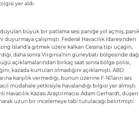
gisi yer aldı.
uyulan büyük bir patlama sesi paniğe yol açmış, pani
i duyurmaya çalışmıştı. Federal Havacılık İdaresinden
Long Island’a gitmek üzere kalkan Cessna tipi uçağın,
diği, daha sonra Virginia’nın güneybatı bölgesinde dağ
üğü açıklamalarından birkaç saat sonra bölge polisi,
ını, kazada kurtulan olmadığını açıklamıştı. ABD
arına karşılık vermediği, bunun üzerine F-16’ların ses
il müdahale yetkisiyle havalandığı bilgisi yer almıştı.
i Havacılık Kazası Araştırmacısı Adam Gerhardt, düşen
arak uzun bir incelemeye tabi tutulacağı belirtmişti.