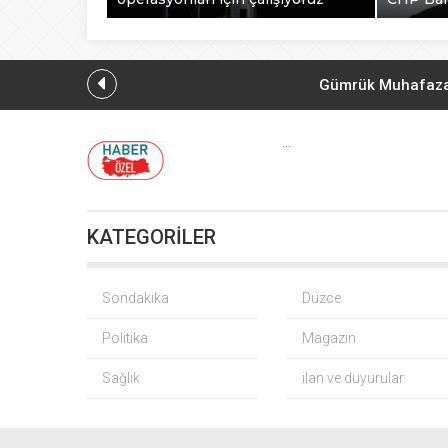
Gümrük Muhafaza’d
Elektronik A.
...
KATEGORİLER
SpaceX’ten Ay’a
Sondakika
Düzce
Politika
Magazin
Sağlık
ilan ve duyurular