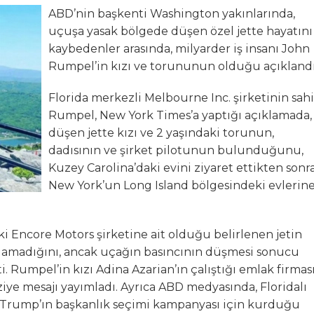
ABD’nin başkenti Washington yakınlarında,
lanı” Tartışması: Belediye Başkanı Özlü’ye Yönelik Sözlere
uçuşa yasak bölgede düşen özel jette hayatını
kaybedenler arasında, milyarder iş insanı John
sılsız haber” açıklaması
Rumpel’in kızı ve torununun olduğu açıklandı
hya Valisine tepki gösterdi
Florida merkezli Melbourne Inc. şirketinin sahi
Rumpel, New York Times’a yaptığı açıklamada,
 Kazası: 3’ü Çocuk 7 Kişi Yaralandı
düşen jette kızı ve 2 yaşındaki torunun,
dadısının ve şirket pilotunun bulunduğunu,
ulma paniği
Kuzey Carolina’daki evini ziyaret ettikten sonra
New York’un Long Island bölgesindeki evlerin
aki Encore Motors şirketine ait olduğu belirlenen jetin
i alamadığını, ancak uçağın basıncının düşmesi sonucu
. Rumpel’in kızı Adina Azarian’ın çalıştığı emlak firmas
aziye mesajı yayımladı. Ayrıca ABD medyasında, Floridalı
Trump’ın başkanlık seçimi kampanyası için kurduğu