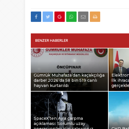
BENZER HABERLER
Gümrük Muhafaza’dan kaçakçılığa
Elektro
darbe! 2026’da 58 bin 519 canlı
İlk ihrac
hayvan kurtarıldı
gerçekle
SpaceX’ten Ay’a çarpma
açıklaması: Sorumlu uzay
operasyonları için çalışıyoruz
CHP Bah