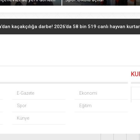
an kaçakçılığa darbe! 2026’da 58 bin 519 canlı hayvan kurtarı
TR sistemi devrede… İlk ihracatı kadın girişimci gerçekleştirdi
Kocaeli’de adrenalin zirve yapacak
06.08.2026 10:24
KU
 çarpma açıklaması: Sorumlu uzay operasyonları için çalışıyoru
CHP Bahçelievler’de yeni dönem
06.08.2026 10:00
E-Gazete
Ekonomi
Spor
Eğitim
Kayseri Talas Yeni Dünya ERVA Spor Okulu açıldı
06.08.2026 09:3
Künye
Rüzgar sert esecek, sıcaklık değişmeyecek
06.08.2026 09:24
Kayseri Melikgazi’den ücretsiz yaz kursları
06.08.2026 08:00