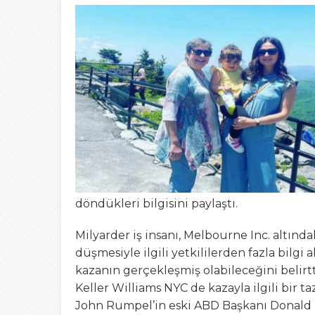
22:00
Düzce’de “Yetki A
13:23
Şafak Engin’den “a
Tepki
15:02
Türk Avcıları Küta
00:22
Yığılca’da Patpat
23:50
Akçakoca’da boğ
döndükleri bilgisini paylaştı.
Milyarder iş insanı, Melbourne Inc. altınd
düşmesiyle ilgili yetkililerden fazla bilg
kazanın gerçekleşmiş olabileceğini belirtti
Keller Williams NYC de kazayla ilgili bir t
John Rumpel’in eski ABD Başkanı Donald 