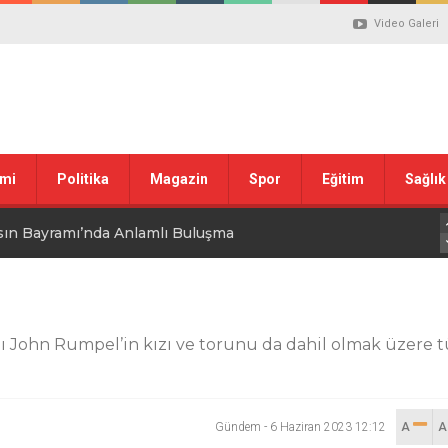
Video Galeri
mi
Politika
Magazin
Spor
Eğitim
Sağlık
sın Bayramı’nda Anlamlı Buluşma
uvası Öncesi Şendoğan Tekin’den Dikkat Çeken Mesaj
 tepkisi
nı John Rumpel’in kızı ve torunu da dahil olmak üzere t
stiklal Marşı’nın Kabulünün 105. Yılı Mesajı
Gündem
-
6 Haziran 2023 12:12
A
 ilgili düzenleme görüşülüyor