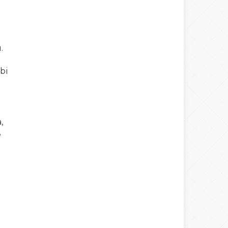
.
bi
,
e
ı