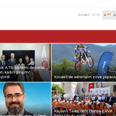
Gündem
-
12:12
A
nik A.TR sistemi devrede…
atı kadın girişimci
ştirdi
Kocaeli’de adrenalin zirve yapac
Kayseri Talas Yeni Dünya ERVA
çelievler’de yeni dönem
Spor Okulu açıldı