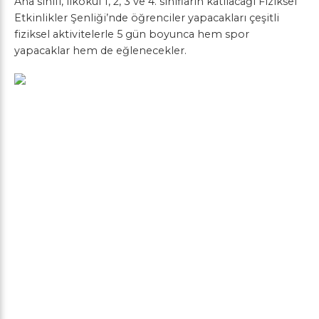
Ana sınıfı, ilkokul 1, 2, 3 ve 4. sınıfların katılacağı Fiziksel
Etkinlikler Şenliği’nde öğrenciler yapacakları çeşitli
fiziksel aktivitelerle 5 gün boyunca hem spor
yapacaklar hem de eğlenecekler.