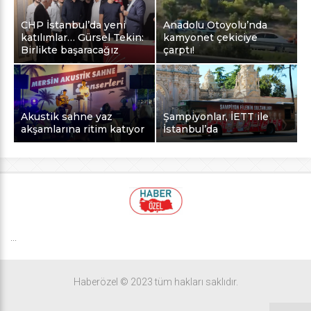
CHP İstanbul’da yeni
Anadolu Otoyolu’nda
katılımlar… Gürsel Tekin:
kamyonet çekiciye
Birlikte başaracağız
çarptı!
Akustik sahne yaz
Şampiyonlar, İETT ile
akşamlarına ritim katıyor
İstanbul’da
...
Haberözel © 2023 tüm hakları saklıdır.