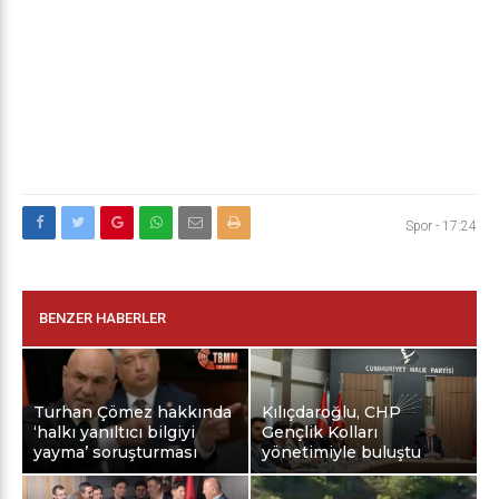
Spor
-
17:24
BENZER HABERLER
Turhan Çömez hakkında
Kılıçdaroğlu, CHP
‘halkı yanıltıcı bilgiyi
Gençlik Kolları
yayma’ soruşturması
yönetimiyle buluştu