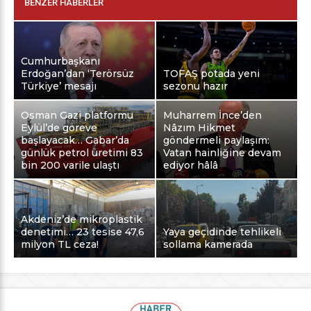
BENZER HABERLER
Cumhurbaşkanı
Erdoğan’dan ‘Terörsüz
TOFAŞ potada yeni
Türkiye’ mesajı
sezonu hazır
Osman Gazi platformu
Muharrem İnce’den
Eylül’de göreve
Nâzım Hikmet
başlayacak… Gabar’da
göndermeli paylaşım:
günlük petrol üretimi 83
Vatan hainliğine devam
bin 200 varile ulaştı
ediyor hâlâ
Akdeniz’de mikroplastik
denetimi… 23 tesise 47,6
Yaya geçidinde tehlikeli
milyon TL ceza!
sollama kamerada