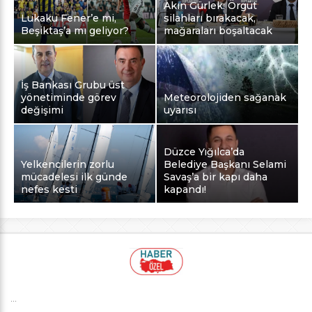
Akın Gürlek: Örgüt
Lukaku Fener’e mi,
silahları bırakacak,
Beşiktaş’a mı geliyor?
mağaraları boşaltacak
İş Bankası Grubu üst
yönetiminde görev
Meteorolojiden sağanak
değişimi
uyarısı
Düzce Yığılca’da
Yelkencilerin zorlu
Belediye Başkanı Selami
mücadelesi ilk günde
Savaş’a bir kapı daha
nefes kesti
kapandı!
...