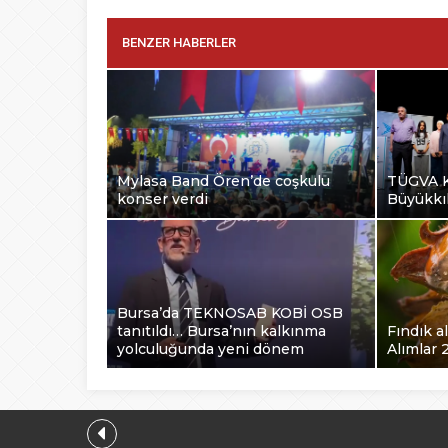
BENZER HABERLER
Mylasa Band Ören’de coşkulu
TÜGVA K
konser verdi
Büyükkılı
Bursa’da TEKNOSAB KOBİ OSB
tanıtıldı… Bursa’nın kalkınma
Fındık al
yolculuğunda yeni dönem
Alımlar 