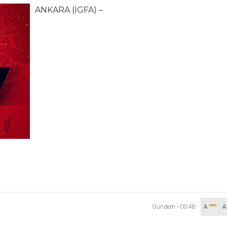
ANKARA (İGFA) –
lanı” Tartışması: Belediye Başkanı Özlü’ye Yönelik Sözlere
sılsız haber” açıklaması
hya Valisine tepki gösterdi
 Kazası: 3’ü Çocuk 7 Kişi Yaralandı
ulma paniği
Gündem
-
00:48
A