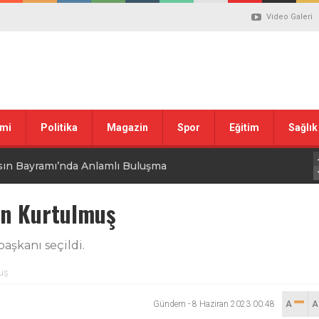
Video Galeri
mi
Politika
Magazin
Spor
Eğitim
Sağlık
sın Bayramı’nda Anlamlı Buluşma
uvası Öncesi Şendoğan Tekin’den Dikkat Çeken Mesaj
an Kurtulmuş
 tepkisi
aşkanı seçildi.
stiklal Marşı’nın Kabulünün 105. Yılı Mesajı
uş
Gündem
-
8 Haziran 2023 00:48
A
 ilgili düzenleme görüşülüyor