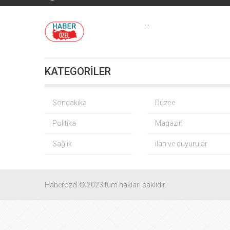
...
KATEGORİLER
Bursa’da TEKNOSAB
Fındık
Sondakika
Düzce
Politika
Magazin
CHP
Sağlık
ilan ve duyurular
Yağış so
Gürsel Tekin
Haberözel © 2023 tüm hakları saklıdır.
BNP Paribas
CHP