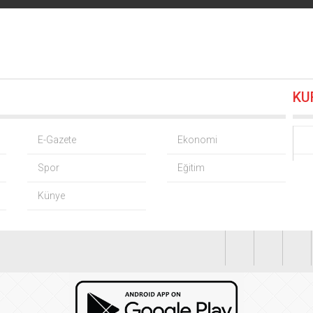
TÜGVA Kayseri, Memduh Büyükkılıç’ı ağırladı
07.08.2026 09:48
Cumhurbaşkanı Erdoğan, Suudi Arabistan yolcusu
07.08.2026 00:
KU
 KOBİ OSB tanıtıldı… Bursa’nın kalkınma yolculuğunda yeni d
 alım fiyatları açıklandı… Alımlar 24 Ağustos’ta başlıyor
06.08.20
E-Gazete
Ekonomi
Spor
Eğitim
 Grup Başkanvekili Kılıç’tan ‘silahsızlanma’ vurgusu
06.08.2026 
Künye
nrası deniz uyarısı! Bulanık ve kötü kokulu suda yüzmeyin
06.08
’den ‘tutarlılık’ mesajı… Tarihi meselelerde pusula net olmalı
06
 Cardif Türkiye’nin İç Denetim Direktörü Mustafa Güneş oldu
0
’li Serdar Yılmaz ve Sinan Hano’dan OGC’ye ziyaret
06.08.2026 1