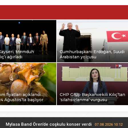
ayseri, Memduh
Cumhurbaşkanı Erdoğan, Suudi
ç’ı ağırladı
Arabistan yolcusu
ım fiyatları açıklandı…
CHP Grup Başkanvekili Kılıç’tan
24 Ağustos’ta başlıyor
‘silahsızlanma’ vurgusu
Mylasa Band Ören’de coşkulu konser verdi
07.08.2026 10:12