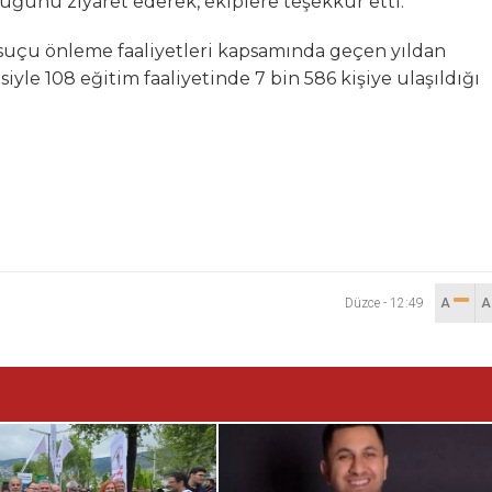
ğünü ziyaret ederek, ekiplere teşekkür etti.
suçu önleme faaliyetleri kapsamında geçen yıldan
siyle 108 eğitim faaliyetinde 7 bin 586 kişiye ulaşıldığı
Düzce
-
12:49
A