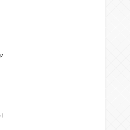
t
ap
 İl