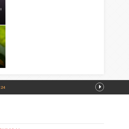
ı
:24
7.08.2026 13:28