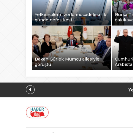
Yelkencilerin zorlu mücadelesi ilk
Bursa Ta
günde nefes kesti
dakikay
Bakan Gürlek Mumcu ailesiyle
Cumhurb
görüştü
Arabista
Ye
...
Düzce Yığılc