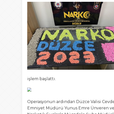
15:02
Türk Avcıları Küta
00:22
Yığılca’da Patpat
23:50
Akçakoca’da boğ
işlem başlattı.
Operasyonun ardından Düzce Valisi Cevdet
Emniyet Müdürü Yunus Emre Ünveren ve D