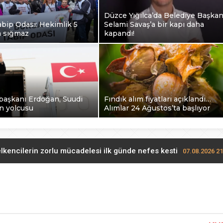
Düzce Yığılca’da Belediye Başkan
bip Odası: Hekimlik 5
Selami Savaş’a bir kapı daha
a sığmaz
kapandı!
aşkanı Erdoğan, Suudi
Fındık alım fiyatları açıklandı…
n yolcusu
Alımlar 24 Ağustos’ta başlıyor
lkencilerin zorlu mücadelesi ilk günde nefes kesti
07.08.2026 21
Bursa Tabip Odası: Hekimlik 5 dakikaya sığmaz
07.08.2026 20:00
a’da Belediye Başkanı Selami Savaş’a bir kapı daha kapandı!
0