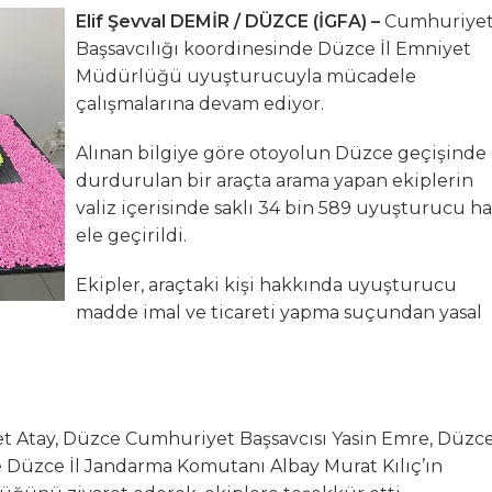
Elif Şevval DEMİR / DÜZCE (İGFA) –
Cumhuriye
hya Valisine tepki gösterdi
Başsavcılığı koordinesinde Düzce İl Emniyet
Müdürlüğü uyuşturucuyla mücadele
 Kazası: 3’ü Çocuk 7 Kişi Yaralandı
çalışmalarına devam ediyor.
ulma paniği
Alınan bilgiye göre otoyolun Düzce geçişinde
durdurulan bir araçta arama yapan ekiplerin
valiz içerisinde saklı 34 bin 589 uyuşturucu h
ele geçirildi.
Ekipler, araçtaki kişi hakkında uyuşturucu
madde imal ve ticareti yapma suçundan yasal
 Atay, Düzce Cumhuriyet Başsavcısı Yasin Emre, Düzce
üzce İl Jandarma Komutanı Albay Murat Kılıç’ın