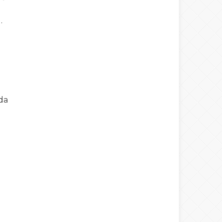
.
nda