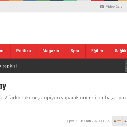
Video Galeri
sın Bayramı’nda Anlamlı Buluşma
mi
Politika
Magazin
Spor
Eğitim
Sağlık
uvası Öncesi Şendoğan Tekin’den Dikkat Çeken Mesaj
 tepkisi
stiklal Marşı’nın Kabulünün 105. Yılı Mesajı
ay
 ilgili düzenleme görüşülüyor
da 2 farklı takımı şampiyon yaparak önemli bir başarıya i
lanı” Tartışması: Belediye Başkanı Özlü’ye Yönelik Sözlere
Spor
-
9 Haziran 2023 11:36
A
sılsız haber” açıklaması