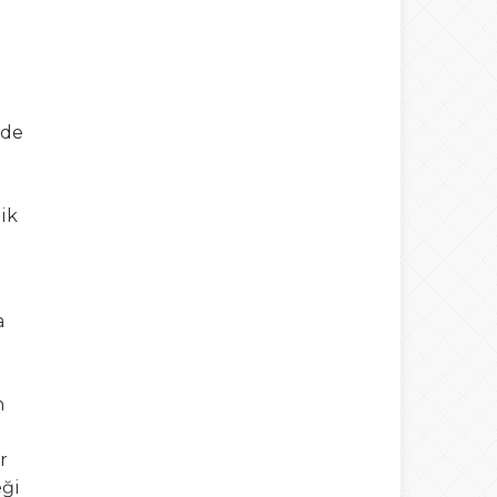
rde
ik
a
n
r
eği