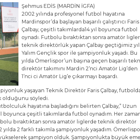
Şehmus EDİS (MARDİN İGFA)
hya Valisine tepki gösterdi
2002 yılında profesyonel futbol hayatına
Mardinspor’da başlayan başarılı çalıştırıcı Faris
 Kazası: 3’ü Çocuk 7 Kişi Yaralandı
Çalbay, çeşitli takımlarda14 yıl boyunca futbol
oynadı. Futbolu bıraktıktan sonra amatör ligle
ulma paniği
teknik direktörlük yapan Çalbay geçtiğimiz yıl
Yalım Gençlik spor ile şampiyonluk yaşadı. Bu
yılda Ömerlispor’un başına geçen başarılı tekn
direktör takımını Mardin 2’nci Amatör Lig’den
1’nci ci Amatör Lig’e çıkarmayı başardı.
ampiyonluk yaşayan Teknik Direktör Faris Çalbay, futbold
 olduğunu söyledi.
utbolculuk hayatına başladığını belirten Çalbay,” Uzun
yıl boyunca çeşitli takımlarda futbol oynadım. Her zama
bolu bıraktıktan sonra amatör liglerde teknik direktör
 2 yılda 2 farklı takımla şampiyonluk yaşadım. Ömerlispo
re yükselerek şampiyon olduk. Şampiyonlukta büyük em