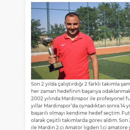
15:02
Türk Avcıları Küta
00:22
Yığılca’da Patpat
23:50
Akçakoca’da boğ
Son 2 yılda çalıştırdığı 2 farklı takımla ş
her zaman hedefinin başarıya odaklanmak
2002 yılında Mardinspor ile profesyonel f
yıllar Mardinspor’da oynadıktan sonra 14 
başarılı olmayı kendime hedef seçtim. Fut
olarak çeşitli takımlarda görev aldım. Son
ile Mardin 2.ci Amatör ligden 1.ci amatö