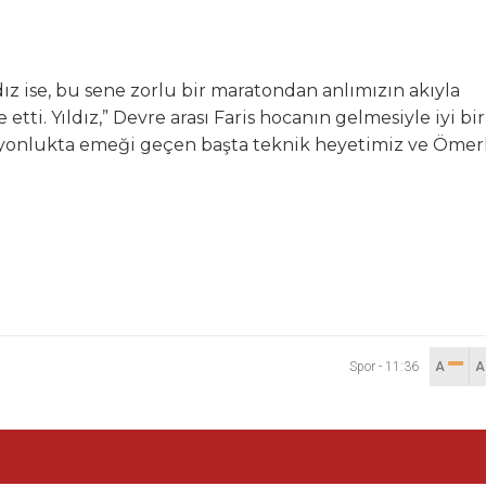
z ise, bu sene zorlu bir maratondan anlımızın akıyla
ti. Yıldız,” Devre arası Faris hocanın gelmesiyle iyi bir
iyonlukta emeği geçen başta teknik heyetimiz ve Ömerl
Spor
-
11:36
A