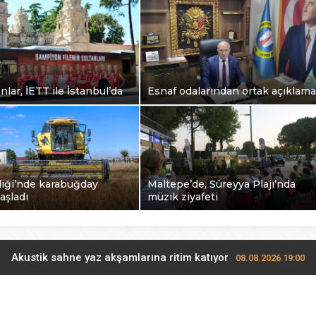
lar, İETT ile İstanbul’da
Esnaf odalarından ortak açıklama
liği’nde karabuğday
Maltepe’de, Süreyya Plajı’nda
aşladı
müzik ziyafeti
Akustik sahne yaz akşamlarına ritim katıyor
08.08.2026 19:00
Şampiyonlar, İETT ile İstanbul’da
08.08.2026 18:24