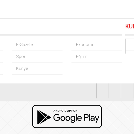
 alım fiyatları açıklandı… Alımlar 24 Ağustos’ta başlıyor
06.08.20
KU
 Grup Başkanvekili Kılıç’tan ‘silahsızlanma’ vurgusu
06.08.2026 
nrası deniz uyarısı! Bulanık ve kötü kokulu suda yüzmeyin
06.08
E-Gazete
Ekonomi
Spor
Eğitim
’den ‘tutarlılık’ mesajı… Tarihi meselelerde pusula net olmalı
06
Künye
 Cardif Türkiye’nin İç Denetim Direktörü Mustafa Güneş oldu
0
’li Serdar Yılmaz ve Sinan Hano’dan OGC’ye ziyaret
06.08.2026 1
 sanayisini inşa ediyor! Sanayinin geleceği İMES OSB’de konuş
FAŞ’ın rakipleri belli oldu! İşte yeni sezon fikstürü
06.08.2026 15