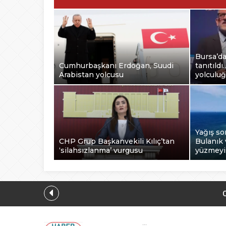
Bursa’d
Cumhurbaşkanı Erdoğan, Suudi
tanıtıld
Arabistan yolcusu
yolculu
Yağış so
CHP Grup Başkanvekili Kılıç’tan
Bulanık 
‘silahsızlanma’ vurgusu
yüzmey
Bursa’da TEKNOSAB
...