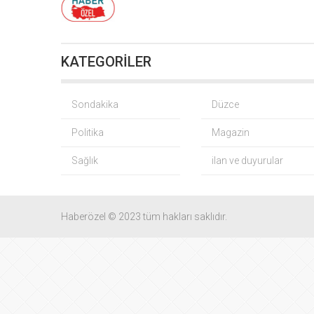
Fındık
KATEGORİLER
CHP
Yağış so
Sondakika
Düzce
Politika
Magazin
Gürsel Tekin
Sağlık
ilan ve duyurular
BNP Paribas
CHP
Haberözel © 2023 tüm hakları saklıdır.
İMES OSB geleceğin
TO