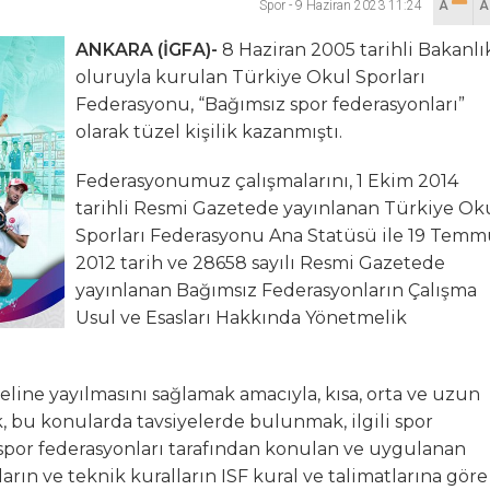
Spor
-
9 Haziran 2023 11:24
A
hya Valisine tepki gösterdi
ANKARA (İGFA)-
8 Haziran 2005 tarihli Bakanlı
oluruyla kurulan Türkiye Okul Sporları
 Kazası: 3’ü Çocuk 7 Kişi Yaralandı
Federasyonu, “Bağımsız spor federasyonları”
olarak tüzel kişilik kazanmıştı.
ulma paniği
Federasyonumuz çalışmalarını, 1 Ekim 2014
tarihli Resmi Gazetede yayınlanan Türkiye Ok
Sporları Federasyonu Ana Statüsü ile 19 Tem
2012 tarih ve 28658 sayılı Resmi Gazetede
yayınlanan Bağımsız Federasyonların Çalışma
Usul ve Esasları Hakkında Yönetmelik
line yayılmasını sağlamak amacıyla, kısa, orta ve uzun
, bu konularda tavsiyelerde bulunmak, ilgili spor
ı spor federasyonları tarafından konulan ve uygulanan
ların ve teknik kuralların ISF kural ve talimatlarına göre