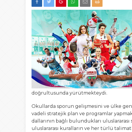
15:02
Türk Avcıları Küta
00:22
Yığılca’da Patpat
23:50
Akçakoca’da boğ
doğrultusunda yürütmekteydi.
Okullarda sporun gelişmesini ve ülke gene
vadeli stratejik plan ve programlar yapmak
dallarının bağlı bulundukları uluslararas
uluslararası kuralların ve her türlü talimat