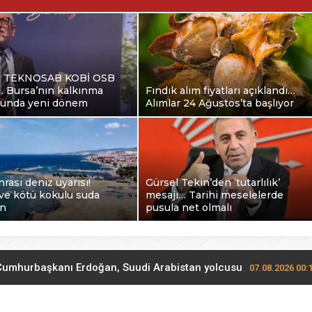
a TEKNOSAB KOBİ OSB
ı… Bursa’nın kalkınma
Fındık alım fiyatları açıklandı…
ğunda yeni dönem
Alımlar 24 Ağustos’ta başlıyor
nrası deniz uyarısı!
Gürsel Tekin’den ‘tutarlılık’
ve kötü kokulu suda
mesajı… Tarihi meselelerde
in
pusula net olmalı
Cumhurbaşkanı Erdoğan, Suudi Arabistan yolcusu
07.08.2026 00:
 KOBİ OSB tanıtıldı… Bursa’nın kalkınma yolculuğunda yeni d