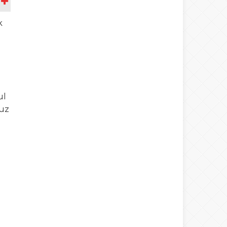
A
k
ul
muz