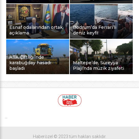
Esnaf odalarından ortak
Bodrum’da Ferrari’li
açıklama
deniz keyfi!
ATA Çiftliği’nde
karabuğday hasadı
Maltepe’de, Süreyya
başladı
Plajı’nda müzik ziyafeti
...
Haberözel © 2023 tüm hakları saklıdır.