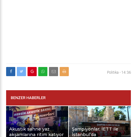
Politika
-
14:36
BENZER HABERLER
Akustik sahne yaz
Şampiyonlar, İETT ile
akşamlarına ritim katıyor
İstanbul’da