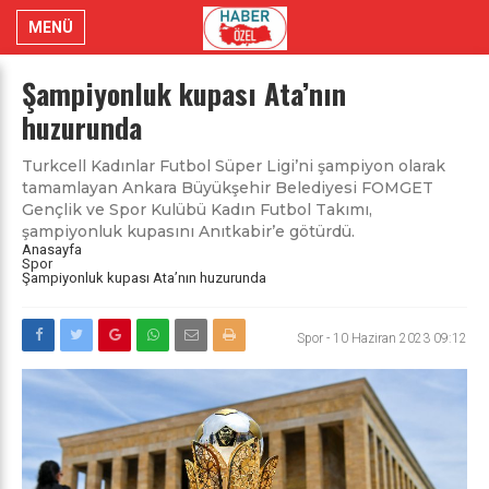
MENÜ
Şampiyonluk kupası Ata’nın
huzurunda
Turkcell Kadınlar Futbol Süper Ligi’ni şampiyon olarak
tamamlayan Ankara Büyükşehir Belediyesi FOMGET
Gençlik ve Spor Kulübü Kadın Futbol Takımı,
şampiyonluk kupasını Anıtkabir’e götürdü.
Anasayfa
Spor
Şampiyonluk kupası Ata’nın huzurunda
Spor
-
10 Haziran 2023 09:12