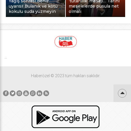
Yağış sonrası deniz
‘tutarlılık’ mesajı… Tarihi
uyarısı! Bulanık ve kötü
meselelerde pusula net
kokulu suda yüzmeyin
olmalı
...
Haberözel © 2023 tüm hakları saklıdır.