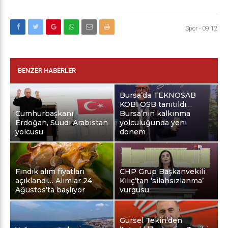
Spor
-
09:12
BENZER HABERLER
Bursa’da TEKNOSAB
KOBİ OSB tanıtıldı…
Cumhurbaşkanı
Bursa’nın kalkınma
Erdoğan, Suudi Arabistan
yolculuğunda yeni
yolcusu
dönem
Fındık alım fiyatları
CHP Grup Başkanvekili
açıklandı… Alımlar 24
Kılıç’tan ‘silahsızlanma’
Ağustos’ta başlıyor
vurgusu
Gürsel Tekin’den