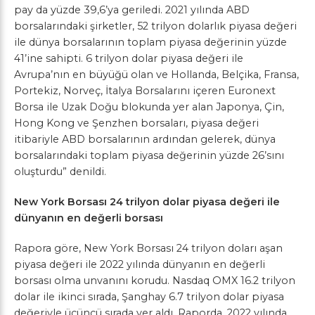
pay da yüzde 39,6’ya geriledi. 2021 yılında ABD
borsalarındaki şirketler, 52 trilyon dolarlık piyasa değeri
ile dünya borsalarının toplam piyasa değerinin yüzde
41’ine sahipti. 6 trilyon dolar piyasa değeri ile
Avrupa’nın en büyüğü olan ve Hollanda, Belçika, Fransa,
Portekiz, Norveç, İtalya Borsalarını içeren Euronext
Borsa ile Uzak Doğu blokunda yer alan Japonya, Çin,
Hong Kong ve Şenzhen borsaları, piyasa değeri
itibariyle ABD borsalarının ardından gelerek, dünya
borsalarındaki toplam piyasa değerinin yüzde 26’sını
oluşturdu” denildi.
New York Borsası 24 trilyon dolar piyasa değeri ile
dünyanın en değerli borsası
Rapora göre, New York Borsası 24 trilyon doları aşan
piyasa değeri ile 2022 yılında dünyanın en değerli
borsası olma unvanını korudu. Nasdaq OMX 16.2 trilyon
dolar ile ikinci sırada, Şanghay 6.7 trilyon dolar piyasa
değeriyle üçüncü sırada yer aldı. Raporda, 2022 yılında