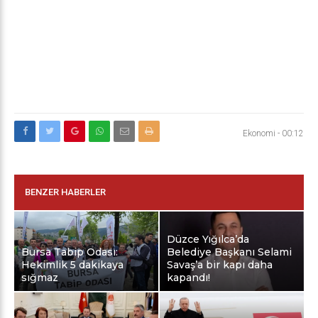
Ekonomi
-
00:12
BENZER HABERLER
Düzce Yığılca’da
Bursa Tabip Odası:
Belediye Başkanı Selami
Hekimlik 5 dakikaya
Savaş’a bir kapı daha
sığmaz
kapandı!