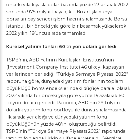
önceki yıla kıyasla dolar bazında yüzde 23 artarak 2022
sonunda 975 milyar liraya çıktı. Bu artışla dünya
borsaları pay senedi işlem hacmi sıralamasında Borsa
İstanbul, bir önceki yıla göre bir basamak yükselerek
2022 yılını 19’uncu sırada tamamladı.
Küresel yatırım fonları 60 trilyon dolara geriledi
TSPB’nin, ABD Yatırım Kuruluşları Enstitüsü’nün
(Investment Company Institute) 46 ülkeyi kapsayan
verilerinden derlediği “Türkiye Sermaye Piyasası 2022”
raporuna göre, dünyadaki yatırım fonlarının toplam
büyüklüğü borsa endekslerindeki düşüşe paralel olarak
2022 yılında bir önceki yıla göre yüzde 15 azalarak 60
trilyon dolara geriledi. Raporda, ABD’nin 29 trilyon
dolarlık yatırım fonu portföyü ile dünya sıralamasında
ilk sırada yer aldığı ve dünyadaki yatırım fonu
büyüklüğünün yüzde 48’ini oluşturduğu belirtildi.
TSPB’nin “Türkiye Sermaye Piyasası 2022” raporunda
yatırım fonlarına ilişkin şu ifadeler yer aldı: “Vergi ve