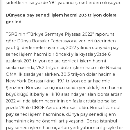
şirketlerin ise yüzde 78’i yabancı şirketlerden oluşuyor.
Dünyada pay senedi işlem hacmi 203 trilyon dolara
geriledi
TSPB’nin “Türkiye Sermaye Piyasası 2022” raporuna
göre Dünya Borsalar Federasyonu verileri üzerinden
yaptığı derlemeler uyarınca, 2022 yılında dünyada pay
senedi işlem hacmi bir önceki yıla kıyasla yüzde 6
azalarak 203 trilyon dolara geriledi. İşlem hacmi
sıralamasında, 75.2 trilyon dolar işlem hacmi ile Nasdaq
OMX ilk sırada yer alırken, 30.3 trilyon dolar hacimle
New York Borsası ikinci, 19.1 trilyon dolar hacimle
Şenzhen Borsası ise üçüncü sırada yer aldı. İşlem hacmi
büyüklüğü itibariyle ilk 10 arasında yer alan borsalardan
2022 yılında işlem hacminin en fazla arttığı borsa ise
yüzde 29 ile CBOE Avrupa Borsası oldu. Borsa İstanbul
pay senedi işlem hacminde, dünya pay senedi işlem
hacminin aksine önemli artış yaşandı. Borsa İstanbul
pay senedi işlem hacmi, artan yerli yatırımcı ilgisiyle bir