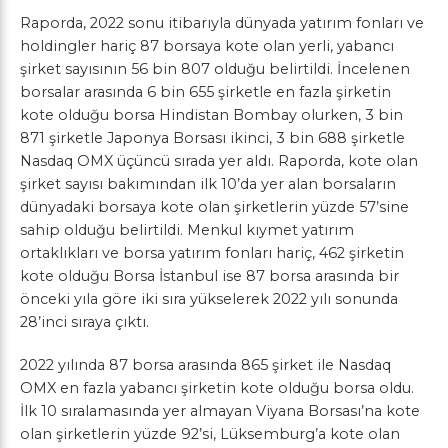
Raporda, 2022 sonu itibarıyla dünyada yatırım fonları ve
holdingler hariç 87 borsaya kote olan yerli, yabancı
şirket sayısının 56 bin 807 olduğu belirtildi. İncelenen
borsalar arasında 6 bin 655 şirketle en fazla şirketin
kote olduğu borsa Hindistan Bombay olurken, 3 bin
871 şirketle Japonya Borsası ikinci, 3 bin 688 şirketle
Nasdaq OMX üçüncü sırada yer aldı. Raporda, kote olan
şirket sayısı bakımından ilk 10’da yer alan borsaların
dünyadaki borsaya kote olan şirketlerin yüzde 57’sine
sahip olduğu belirtildi. Menkul kıymet yatırım
ortaklıkları ve borsa yatırım fonları hariç, 462 şirketin
kote olduğu Borsa İstanbul ise 87 borsa arasında bir
önceki yıla göre iki sıra yükselerek 2022 yılı sonunda
28’inci sıraya çıktı.
2022 yılında 87 borsa arasında 865 şirket ile Nasdaq
OMX en fazla yabancı şirketin kote olduğu borsa oldu.
İlk 10 sıralamasında yer almayan Viyana Borsası’na kote
olan şirketlerin yüzde 92’si, Lüksemburg’a kote olan