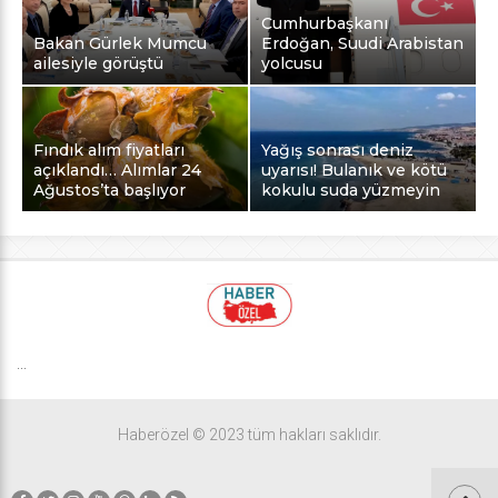
Cumhurbaşkanı
Bakan Gürlek Mumcu
Erdoğan, Suudi Arabistan
ailesiyle görüştü
yolcusu
Fındık alım fiyatları
Yağış sonrası deniz
açıklandı… Alımlar 24
uyarısı! Bulanık ve kötü
Ağustos’ta başlıyor
kokulu suda yüzmeyin
...
Haberözel © 2023 tüm hakları saklıdır.