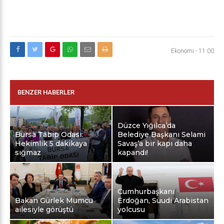
Ekonomi
-
11:00
BENZER HABERLER
Düzce Yığılca’da
Bursa Tabip Odası:
Belediye Başkanı Selami
Hekimlik 5 dakikaya
Savaş’a bir kapı daha
sığmaz
kapandı!
Cumhurbaşkanı
Bakan Gürlek Mumcu
Erdoğan, Suudi Arabistan
ailesiyle görüştü
yolcusu