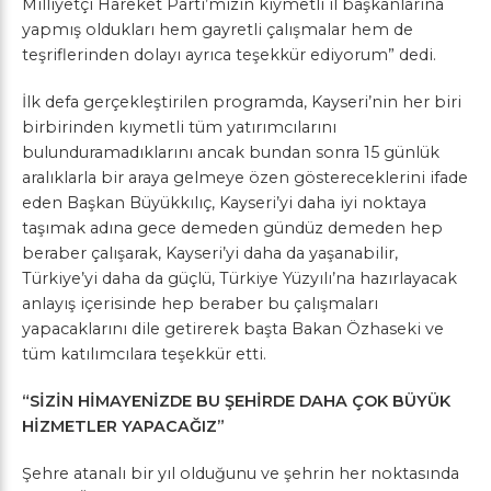
Milliyetçi Hareket Parti’mizin kıymetli il başkanlarına
yapmış oldukları hem gayretli çalışmalar hem de
teşriflerinden dolayı ayrıca teşekkür ediyorum” dedi.
İlk defa gerçekleştirilen programda, Kayseri’nin her biri
birbirinden kıymetli tüm yatırımcılarını
bulunduramadıklarını ancak bundan sonra 15 günlük
aralıklarla bir araya gelmeye özen göstereceklerini ifade
eden Başkan Büyükkılıç, Kayseri’yi daha iyi noktaya
taşımak adına gece demeden gündüz demeden hep
beraber çalışarak, Kayseri’yi daha da yaşanabilir,
Türkiye’yi daha da güçlü, Türkiye Yüzyılı’na hazırlayacak
anlayış içerisinde hep beraber bu çalışmaları
yapacaklarını dile getirerek başta Bakan Özhaseki ve
tüm katılımcılara teşekkür etti.
“SİZİN HİMAYENİZDE BU ŞEHİRDE DAHA ÇOK BÜYÜK
HİZMETLER YAPACAĞIZ”
Şehre atanalı bir yıl olduğunu ve şehrin her noktasında