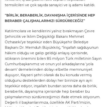
temsilcileri ve çok sayıda sanayici ve iş adamı katıldı.
“BİRLİK, BERABERLİK, DAYANIŞMA İÇERİSİNDE HEP
BERABER ÇALIŞMALARIMIZI SÜRDÜRECEĞİZ”
Katılımcılara ve kendilerini yalnız bırakmayan Çevre
Şehircilik ve İklim Değişikliği Bakanı Mehmet
Özhaseki’ye teşekkür eden Büyükşehir Belediye
Başkanı Dr. Memduh Büyükkılıç, “İnşallah sağduyunun
hâkim olduğu ve galip geldiği anlayış içerisinde,
istikrarın önemini bilen 85 milyon Türk milletinin Sayın
Cumhurbaşkanımız ve onun yol arkadaşlarına ‘yola
devam’ demelerinden dolayı elbette memnuniyet
duyuyor, Kayseri şehri olarak da bu konuda vermiş
olduğunu desteklerden dolayı her birinize ayrı ayrı
teşekkür ediyor, inşallah bundan sonra daha da birlik,
beraberlik, dayanışma içerisinde hep beraber bu
çalışmalarımızı sürdüreceğimizi ifade etmek istiyorum.
Değerli il başkanlarımıza, özellikle AK Parti’mizin,