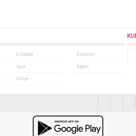
 KOBİ OSB tanıtıldı… Bursa’nın kalkınma yolculuğunda yeni d
 alım fiyatları açıklandı… Alımlar 24 Ağustos’ta başlıyor
06.08.20
KU
 Grup Başkanvekili Kılıç’tan ‘silahsızlanma’ vurgusu
06.08.2026 
nrası deniz uyarısı! Bulanık ve kötü kokulu suda yüzmeyin
06.08
E-Gazete
Ekonomi
Spor
Eğitim
’den ‘tutarlılık’ mesajı… Tarihi meselelerde pusula net olmalı
06
Künye
 Cardif Türkiye’nin İç Denetim Direktörü Mustafa Güneş oldu
0
’li Serdar Yılmaz ve Sinan Hano’dan OGC’ye ziyaret
06.08.2026 1
 sanayisini inşa ediyor! Sanayinin geleceği İMES OSB’de konuş
FAŞ’ın rakipleri belli oldu! İşte yeni sezon fikstürü
06.08.2026 15