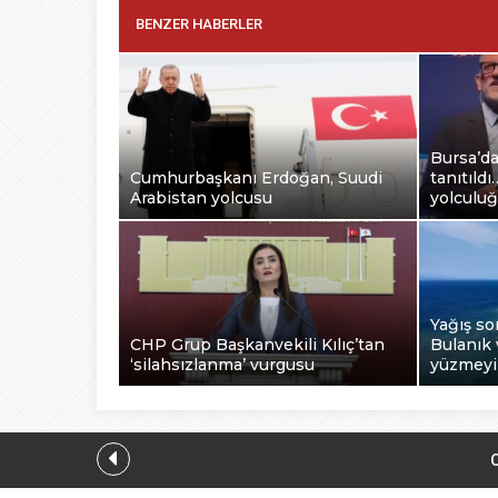
BENZER HABERLER
Bursa’d
Cumhurbaşkanı Erdoğan, Suudi
tanıtıld
Arabistan yolcusu
yolculu
Yağış so
CHP Grup Başkanvekili Kılıç’tan
Bulanık 
‘silahsızlanma’ vurgusu
yüzmey