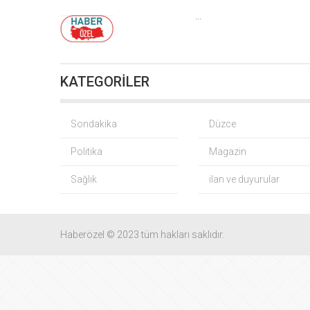
Bursa’da TEKNOSAB
...
Fındık
KATEGORİLER
CHP
Yağış so
Sondakika
Düzce
Politika
Magazin
Gürsel Tekin
Sağlık
ilan ve duyurular
BNP Paribas
CHP
Haberözel © 2023 tüm hakları saklıdır.
İMES OSB geleceğin
TO