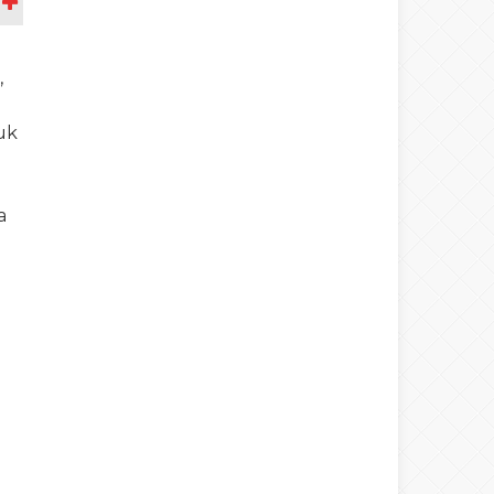
A
,
uk
a