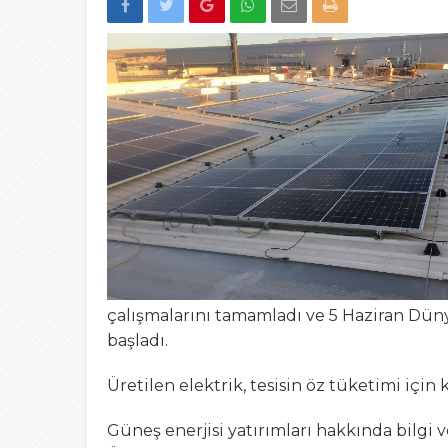
13:23
Şafak Engin’den “a
Tepki
15:02
Türk Avcıları Küta
00:22
Yığılca’da Patpat
23:50
Akçakoca’da boğ
çalışmalarını tamamladı ve 5 Haziran Dün
başladı.
Üretilen elektrik, tesisin öz tüketimi için 
Güneş enerjisi yatırımları hakkında bilg