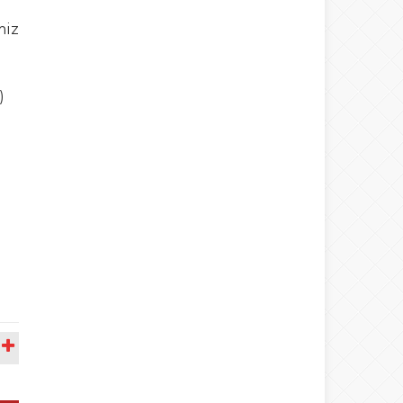
miz
)
A