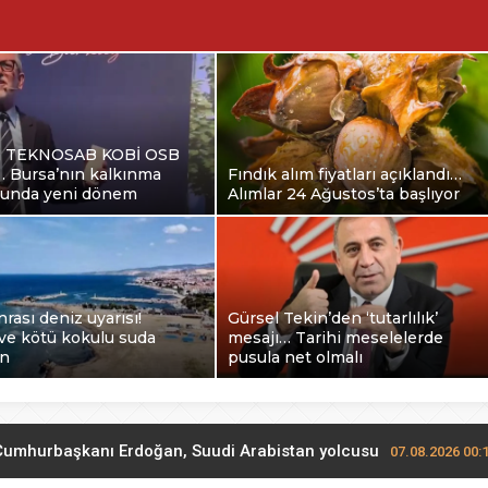
a TEKNOSAB KOBİ OSB
ı… Bursa’nın kalkınma
Fındık alım fiyatları açıklandı…
ğunda yeni dönem
Alımlar 24 Ağustos’ta başlıyor
nrası deniz uyarısı!
Gürsel Tekin’den ‘tutarlılık’
ve kötü kokulu suda
mesajı… Tarihi meselelerde
in
pusula net olmalı
Cumhurbaşkanı Erdoğan, Suudi Arabistan yolcusu
07.08.2026 00: