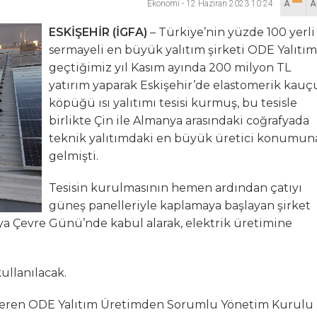
Ekonomi
-
12 Haziran 2023 10:24
A
sılsız haber” açıklaması
ESKİŞEHİR (İGFA)
– Türkiye’nin yüzde 100 yerli
sermayeli en büyük yalıtım şirketi ODE Yalıtım
hya Valisine tepki gösterdi
geçtiğimiz yıl Kasım ayında 200 milyon TL
yatırım yaparak Eskişehir’de elastomerik kauç
 Kazası: 3’ü Çocuk 7 Kişi Yaralandı
köpüğü ısı yalıtımı tesisi kurmuş, bu tesisle
birlikte Çin ile Almanya arasındaki coğrafyada
ulma paniği
teknik yalıtımdaki en büyük üretici konumun
gelmişti.
Tesisin kurulmasının hemen ardından çatıyı
güneş panelleriyle kaplamaya başlayan şirket
ya Çevre Günü’nde kabul alarak, elektrik üretimine
kullanılacak.
i veren ODE Yalıtım Üretimden Sorumlu Yönetim Kurulu