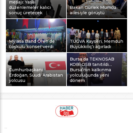
mesajı: Yasal
düzenlemeler kalıcı
Bakan Gürlek Mumcu
sonuç üretecek
ailesiyle görüştü
Mylasa Band Ören’de
TÜGVA Kayseri, Memduh
coşkulu konser verdi
Büyükkılıç’ı ağırladı
Bursa’da TEKNOSAB
KOBİ OSB tanıtıldı…
Cumhurbaşkanı
Bursa’nın kalkınma
Erdoğan, Suudi Arabistan
yolculuğunda yeni
yolcusu
dönem
...