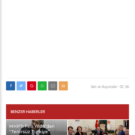
ilan ve duyurular
-
02:36
BENZER HABERLER
MHP’li Feti Yıldız’dan
“Terörsüz Türkiye”