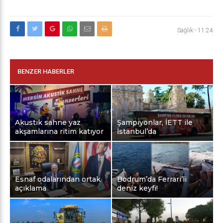
Sağlık
-
11:24
BENZER HABERLER
Akustik sahne yaz
Şampiyonlar, İETT ile
akşamlarına ritim katıyor
İstanbul’da
Esnaf odalarından ortak
Bodrum’da Ferrari’li
açıklama
deniz keyfi!