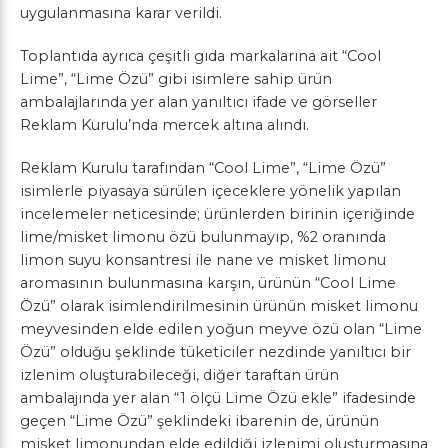
uygulanmasına karar verildi.
Toplantıda ayrıca çeşitli gıda markalarına ait “Cool
Lime”, “Lime Özü” gibi isimlere sahip ürün
ambalajlarında yer alan yanıltıcı ifade ve görseller
Reklam Kurulu’nda mercek altına alındı.
Reklam Kurulu tarafından “Cool Lime”, “Lime Özü”
isimlerle piyasaya sürülen içeceklere yönelik yapılan
incelemeler neticesinde; ürünlerden birinin içeriğinde
lime/misket limonu özü bulunmayıp, %2 oranında
limon suyu konsantresi ile nane ve misket limonu
aromasının bulunmasına karşın, ürünün “Cool Lime
Özü” olarak isimlendirilmesinin ürünün misket limonu
meyvesinden elde edilen yoğun meyve özü olan “Lime
Özü” olduğu şeklinde tüketiciler nezdinde yanıltıcı bir
izlenim oluşturabileceği, diğer taraftan ürün
ambalajında yer alan “1 ölçü Lime Özü ekle” ifadesinde
geçen “Lime Özü” şeklindeki ibarenin de, ürünün
misket limonundan elde edildiği izlenimi oluşturmasına