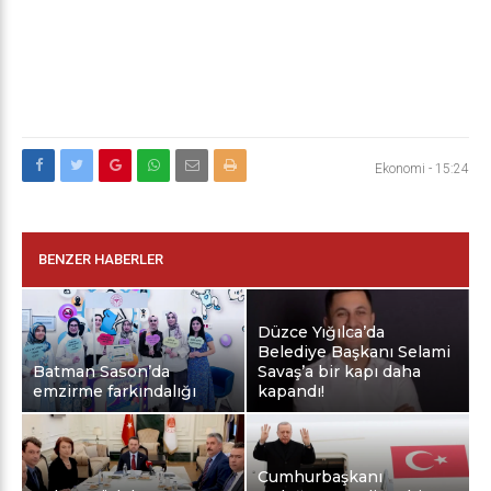
Ekonomi
-
15:24
BENZER HABERLER
Düzce Yığılca’da
Belediye Başkanı Selami
Batman Sason’da
Savaş’a bir kapı daha
emzirme farkındalığı
kapandı!
Cumhurbaşkanı