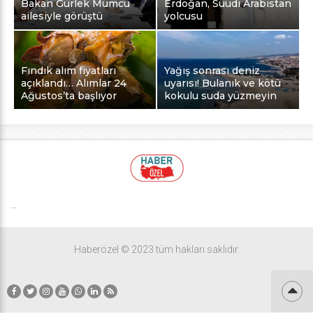
Bakan Gürlek Mumcu
Erdoğan, Suudi Arabistan
ailesiyle görüştü
yolcusu
Fındık alım fiyatları
Yağış sonrası deniz
açıklandı… Alımlar 24
uyarısı! Bulanık ve kötü
Ağustos’ta başlıyor
kokulu suda yüzmeyin
...
Haberözel © 2023 tüm hakları saklıdır.