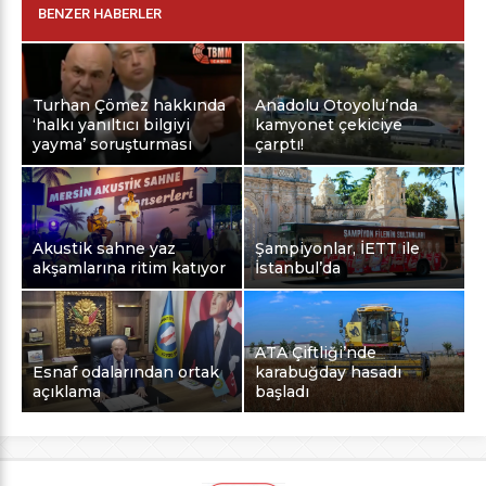
BENZER HABERLER
Turhan Çömez hakkında
Anadolu Otoyolu’nda
‘halkı yanıltıcı bilgiyi
kamyonet çekiciye
yayma’ soruşturması
çarptı!
Akustik sahne yaz
Şampiyonlar, İETT ile
akşamlarına ritim katıyor
İstanbul’da
ATA Çiftliği’nde
Esnaf odalarından ortak
karabuğday hasadı
açıklama
başladı