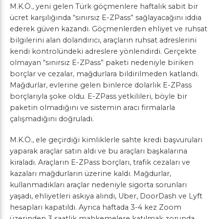
M.K.Ö., yeni gelen Türk göçmenlere haftalık sabit bir
ücret karşılığında “sınırsız E-ZPass” sağlayacağını iddia
ederek güven kazandı. Göçmenlerden ehliyet ve ruhsat
bilgilerini alan dolandırıcı, araçların ruhsat adreslerini
kendi kontrolündeki adreslere yönlendirdi. Gerçekte
olmayan “sınırsız E-ZPass” paketi nedeniyle biriken
borçlar ve cezalar, mağdurlara bildirilmeden katlandı.
Mağdurlar, evlerine gelen binlerce dolarlık E-ZPass
borçlarıyla şoke oldu. E-ZPass yetkilileri, böyle bir
paketin olmadığını ve sistemin aracı firmalarla
çalışmadığını doğruladı.
M.K.Ö., ele geçirdiği kimliklerle sahte kredi başvuruları
yaparak araçlar satın aldı ve bu araçları başkalarına
kiraladı. Araçların E-ZPass borçları, trafik cezaları ve
kazaları mağdurların üzerine kaldı. Mağdurlar,
kullanmadıkları araçlar nedeniyle sigorta sorunları
yaşadı, ehliyetleri askıya alındı, Uber, DoorDash ve Lyft
hesapları kapatıldı. Ayrıca haftada 3-4 kez Zoom
üzerinden 3 saatlik mahkemelere katılmak zorunda