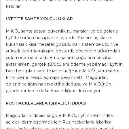
kaldılar.
LYFT’TE SAHTE YOLCULUKLAR
M.K.Ö., sahte sosyal güvenlik numaraları ve belgelerle
Lyft’te sürücü hesapları oluşturdu. Yazılım açıklarını
kullanarak kısa mesafeli yolculukları sistemde uzun ve
yüksek ücretliymiş gibi gösterdi, böylece platformdan
yüklü ödemeler aldı. Bu paraların çoğu ana hesaba
aktarılırken, gerçek sürücülere ödeme yapılmadı. Lyft’in
bazı hesapları kapatmasına rağmen M.K.Ö., yeni sahte
kimliklerle hesap açmaya devam etti. Mağdurlar,
dolandırıcılığın halen aktif olduğunu ve M.K.Ö.’nün
günde binlerce dolar kazandığını iddia ediyor.
RUS HACKERLARLA İŞBİRLİĞİ İDDİASI
Mağdurların iddiasına göre M.K.Ö., Lyft sistemindeki
açıkları derinleştirmek için Rus hackerlarla işbirliği
yaptı. Vefat etmiş kişilerin bilgileriyle hesaplar açıldı,