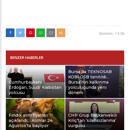
Ekonomi
-
13:36
BENZER HABERLER
Bursa’da TEKNOSAB
KOBİ OSB tanıtıldı…
Cumhurbaşkanı
Bursa’nın kalkınma
Erdoğan, Suudi Arabistan
yolculuğunda yeni
yolcusu
dönem
Fındık alım fiyatları
CHP Grup Başkanvekili
açıklandı… Alımlar 24
Kılıç’tan ‘silahsızlanma’
Ağustos’ta başlıyor
vurgusu