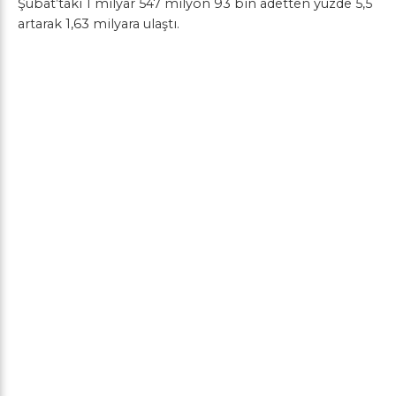
Şubat’taki 1 milyar 547 milyon 93 bin adetten yüzde 5,5
artarak 1,63 milyara ulaştı.