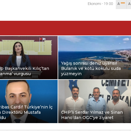
Ekonomi
-
19:00
A
Yağış sonrası deniz uyarısı!
 Başkanvekili Kılıç’tan
Bulanık ve kötü kokulu suda
zlanma’ vurgusu
yüzmeyin
bas Cardif Türkiye’nin İç
 Direktörü Mustafa
CHP’li Serdar Yılmaz ve Sinan
ldu
Hano’dan OGC’ye ziyaret