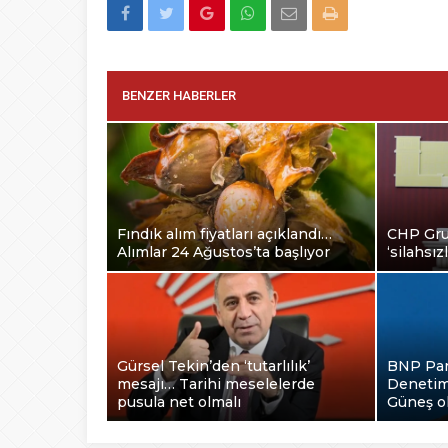
BENZER HABERLER
Fındık alım fiyatları açıklandı…
CHP Grup
Alımlar 24 Ağustos’ta başlıyor
‘silahsı
Gürsel Tekin’den ‘tutarlılık’
BNP Pari
mesajı… Tarihi meselelerde
Denetim
pusula net olmalı
Güneş o