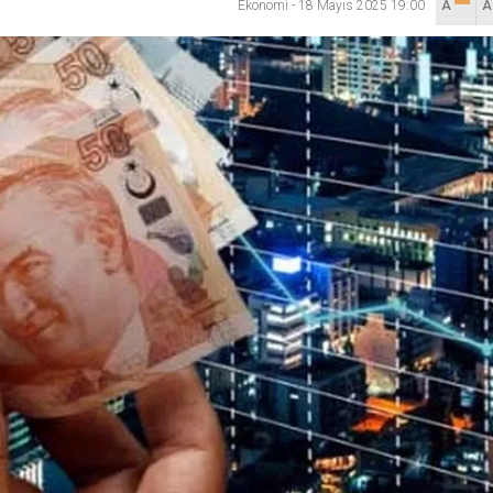
Ekonomi
-
18 Mayıs 2025 19:00
A
lanı” Tartışması: Belediye Başkanı Özlü’ye Yönelik Sözlere
sılsız haber” açıklaması
hya Valisine tepki gösterdi
 Kazası: 3’ü Çocuk 7 Kişi Yaralandı
ulma paniği