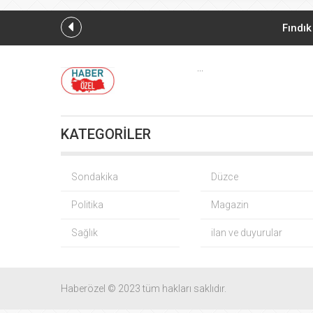
Fındık
CHP
...
Yağış so
KATEGORİLER
Gürsel Tekin
BNP Paribas
Sondakika
Düzce
Politika
Magazin
CHP
Sağlık
ilan ve duyurular
İMES OSB geleceğin
TO
Haberözel © 2023 tüm hakları saklıdır.