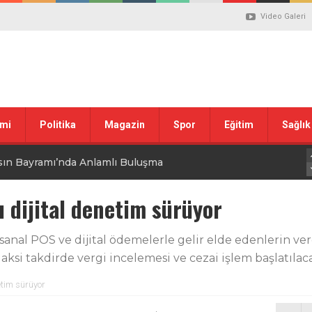
Video Galeri
mi
Politika
Magazin
Spor
Eğitim
Sağlık
sın Bayramı’nda Anlamlı Buluşma
uvası Öncesi Şendoğan Tekin’den Dikkat Çeken Mesaj
ı dijital denetim sürüyor
 tepkisi
anal POS ve dijital ödemelerle gelir elde edenlerin 
, aksi takdirde vergi incelemesi ve cezai işlem başlatıla
stiklal Marşı’nın Kabulünün 105. Yılı Mesajı
etim sürüyor
 ilgili düzenleme görüşülüyor