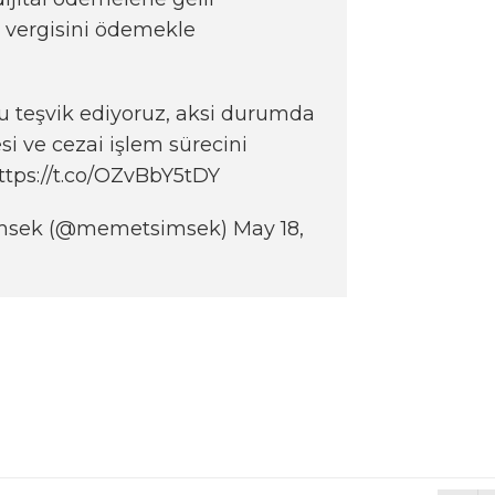
 vergisini ödemekle
 teşvik ediyoruz, aksi durumda
si ve cezai işlem sürecini
ttps://t.co/OZvBbY5tDY
msek (@memetsimsek)
May 18,