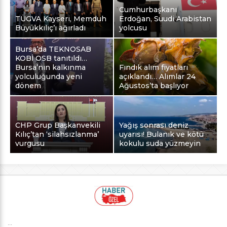
Cumhurbaşkanı
TÜGVA Kayseri, Memduh
Erdoğan, Suudi Arabistan
Büyükkılıç’ı ağırladı
yolcusu
Bursa’da TEKNOSAB
KOBİ OSB tanıtıldı…
Bursa’nın kalkınma
Fındık alım fiyatları
yolculuğunda yeni
açıklandı… Alımlar 24
dönem
Ağustos’ta başlıyor
CHP Grup Başkanvekili
Yağış sonrası deniz
Kılıç’tan ‘silahsızlanma’
uyarısı! Bulanık ve kötü
vurgusu
kokulu suda yüzmeyin
...