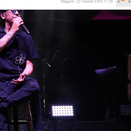
Magazin
-
22 Haziran 2025 11:00
A
lanı” Tartışması: Belediye Başkanı Özlü’ye Yönelik Sözlere
sılsız haber” açıklaması
hya Valisine tepki gösterdi
 Kazası: 3’ü Çocuk 7 Kişi Yaralandı
ulma paniği