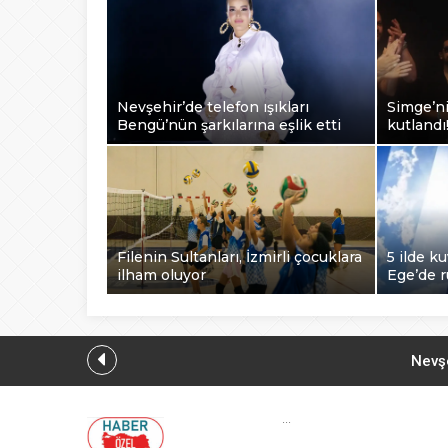
Nevşehir’de telefon ışıkları
Simge’n
Bengü’nün şarkılarına eşlik etti
kutlandı
Filenin Sultanları, İzmirli çocuklara
5 ilde k
ilham oluyor
Ege’de r
Nevşe
...