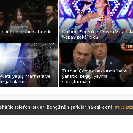
in doğum günü sahnede
Gülben Ergen’den Yavru Vatan’d
!
‘yapay zekâ’ çıkışı
Turhan Çömez hakkında ‘halkı
uvvetli yağış, Marmara ve
yanıltıcı bilgiyi yayma’
üzgar alarmı!
soruşturması
hir’de telefon ışıkları Bengü’nün şarkılarına eşlik etti
09.08.202
Simge’nin doğum günü sahnede kutlandı!
09.08.2026 11:12