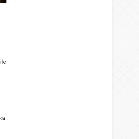
ile
nka