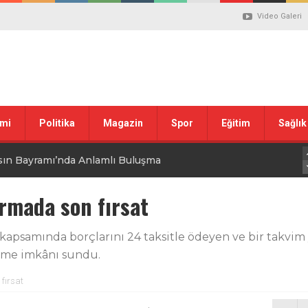
Video Galeri
mi
Politika
Magazin
Spor
Eğitim
Sağlık
sın Bayramı’nda Anlamlı Buluşma
uvası Öncesi Şendoğan Tekin’den Dikkat Çeken Mesaj
ırmada son fırsat
 tepkisi
n kapsamında borçlarını 24 taksitle ödeyen ve bir takvim
deme imkânı sundu.
stiklal Marşı’nın Kabulünün 105. Yılı Mesajı
fırsat
 ilgili düzenleme görüşülüyor