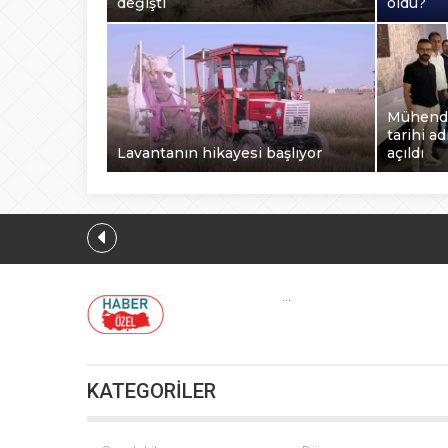
değişti
oldu?
Mühendi
tarihi a
Lavantanın hikayesi başlıyor
açıldı
İbrahim Bu
...
KATEGORİLER
Mühendis Tek