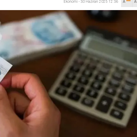
Ekonomi
-
30 Haziran 2025 12:36
A
lanı” Tartışması: Belediye Başkanı Özlü’ye Yönelik Sözlere
sılsız haber” açıklaması
hya Valisine tepki gösterdi
 Kazası: 3’ü Çocuk 7 Kişi Yaralandı
ulma paniği