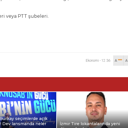
eri veya PTT şubeleri.
Ekonomi
-
12:36
A
Burkay seçimlerde açık
e! Dev lansmanda neler
İzmir Tire lokantalarında yeni