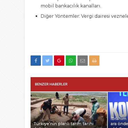
mobil bankacılık kanalları.
Diğer Yöntemler: Vergi dairesi veznel
BENZER HABERLER
İbrahim 
Türkiye’nin planlı tarım tarihi
ara önd