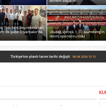
dönem başlıyor
s Tek-Sen Bayındırlık’tan
dım: İlk şube Diyarbakır’da
Uludağ İçecek, 1. FC Nürnberg’in
resmi sponsoru oldu
Türkiye’nin planlı tarım tarihi değişti
08.08.2026 13:12
rkay seçimlerde açık ara önde! Dev lansmanda neler oldu?
08.
İzmir Tire lokantalarında yeni dönem başlıyor
08.08.2026 12:36
KU
Lavantanın hikayesi başlıyor
08.08.2026 12:12
-Sen Bayındırlık’tan tarihi adım: İlk şube Diyarbakır’da açıldı
0