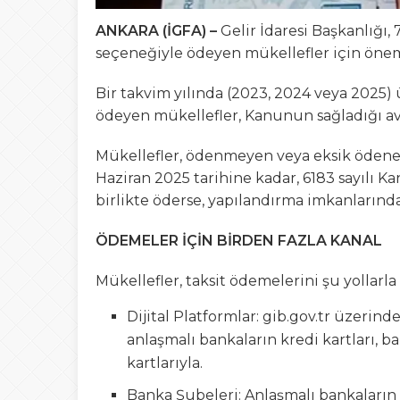
ANKARA (İGFA) –
Gelir İdaresi Başkanlığı,
seçeneğiyle ödeyen mükellefler için önem
Bir takvim yılında (2023, 2024 veya 2025)
ödeyen mükellefler, Kanunun sağladığı avan
Mükellefler, ödenmeyen veya eksik ödenen t
Haziran 2025 tarihine kadar, 6183 sayılı
birlikte öderse, yapılandırma imkanların
ÖDEMELER İÇİN BİRDEN FAZLA KANAL
Mükellefler, taksit ödemelerini şu yollarla 
Dijital Platformlar: gib.gov.tr üzerind
anlaşmalı bankaların kredi kartları, b
kartlarıyla.
Banka Şubeleri: Anlaşmalı bankaların ş