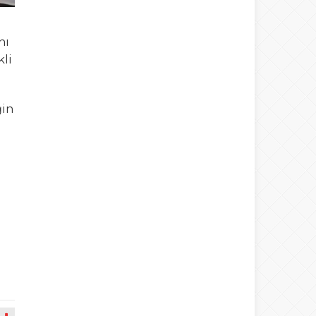
nı
kli
ğin