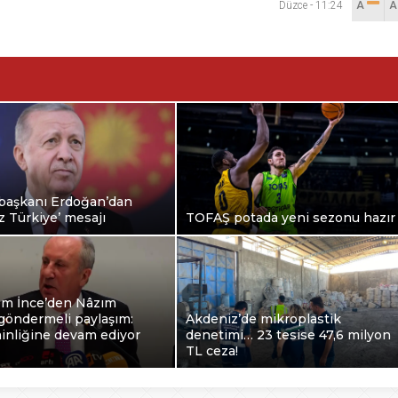
Düzce
-
11:24
A
aşkanı Erdoğan’dan
z Türkiye’ mesajı
TOFAŞ potada yeni sezonu hazır
m İnce’den Nâzım
göndermeli paylaşım:
Akdeniz’de mikroplastik
inliğine devam ediyor
denetimi… 23 tesise 47,6 milyon
TL ceza!