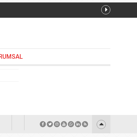
0:48
RUMSAL
 varile ulaştı
05.08.2026 20:24
or hâlâ
05.08.2026 20:12
2026 20:00
33