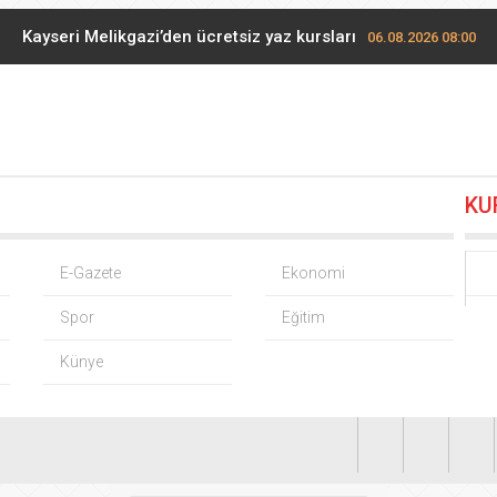
Kayseri Melikgazi’den ücretsiz yaz kursları
06.08.2026 08:00
mhurbaşkanı Erdoğan’dan ‘Terörsüz Türkiye’ mesajı
05.08.2026 2
TOFAŞ potada yeni sezonu hazır
05.08.2026 20:36
KU
e göreve başlayacak… Gabar’da günlük petrol üretimi 83 bin 200
zım Hikmet göndermeli paylaşım: Vatan hainliğine devam ediy
E-Gazete
Ekonomi
Spor
Eğitim
de mikroplastik denetimi… 23 tesise 47,6 milyon TL ceza!
05.08.
Künye
Yaya geçidinde tehlikeli sollama kamerada
04.08.2026 20:34
üzce Merkez Park’ta spor etkinliklerine yoğun ilgi
04.08.2026 20:
Düzce Kuzey Çevre Yolu’nda kaza: 1 yaralı
04.08.2026 20:33