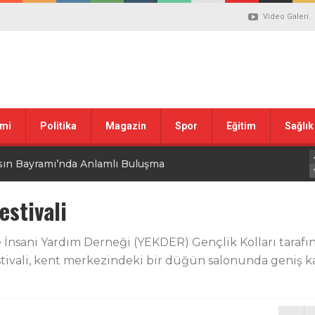
Video Galeri
mi
Politika
Magazin
Spor
Eğitim
Sağlık
sın Bayramı’nda Anlamlı Buluşma
uvası Öncesi Şendoğan Tekin’den Dikkat Çeken Mesaj
estivali
 tepkisi
 İnsani Yardım Derneği (YEKDER) Gençlik Kolları tarafı
estivali, kent merkezindeki bir düğün salonunda geniş kat
stiklal Marşı’nın Kabulünün 105. Yılı Mesajı
 ilgili düzenleme görüşülüyor