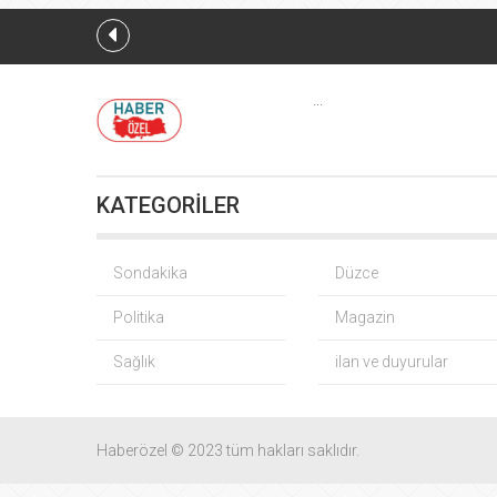
Cu
...
KATEGORİLER
Osman Gazi platformu Eylül’d
Muharrem İnce’den Nâ
Sondakika
Düzce
Politika
Magazin
Akdeniz’
Sağlık
ilan ve duyurular
D
Haberözel © 2023 tüm hakları saklıdır.