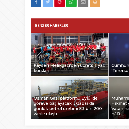
BENZER HABERLER
Kayseri Melikgazi’den ücretsiz yaz
Cumhurb
kursları
‘Terörsü
Osman Gazi platformu Eylül’de
Muharre
göreve başlayacak… Gabar’da
Hikmet 
günlük petrol üretimi 83 bin 200
Vatan ha
varile ulaştı
hâlâ