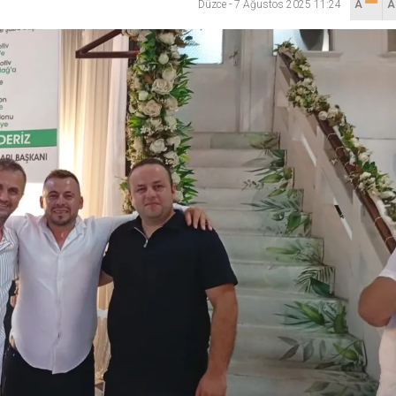
Düzce
-
7 Ağustos 2025 11:24
A
lanı” Tartışması: Belediye Başkanı Özlü’ye Yönelik Sözlere
sılsız haber” açıklaması
hya Valisine tepki gösterdi
 Kazası: 3’ü Çocuk 7 Kişi Yaralandı
ulma paniği