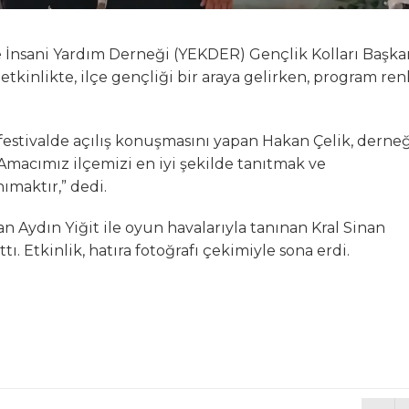
 İnsani Yardım Derneği (YEKDER) Gençlik Kolları Başka
inlikte, ilçe gençliği bir araya gelirken, program ren
stivalde açılış konuşmasını yapan Hakan Çelik, derne
“Amacımız ilçemizi en iyi şekilde tanıtmak ve
ımaktır,” dedi.
an Aydın Yiğit ile oyun havalarıyla tanınan Kral Sinan
ttı. Etkinlik, hatıra fotoğrafı çekimiyle sona erdi.