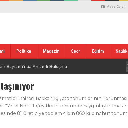
Video Galeri
mi
Politika
Magazin
Spor
Eğitim
Sağlık
sın Bayramı’nda Anlamlı Buluşma
uvası Öncesi Şendoğan Tekin’den Dikkat Çeken Mesaj
taşınıyor
 tepkisi
metler Dairesi Başkanlığı, ata tohumlarının korunması 
r. “Yerel Nohut Çeşitlerinin Yerinde Yaygınlaştırılması
stiklal Marşı’nın Kabulünün 105. Yılı Mesajı
lesinde 81 üreticiye toplam 4 bin 860 kilo nohut tohum
 ilgili düzenleme görüşülüyor