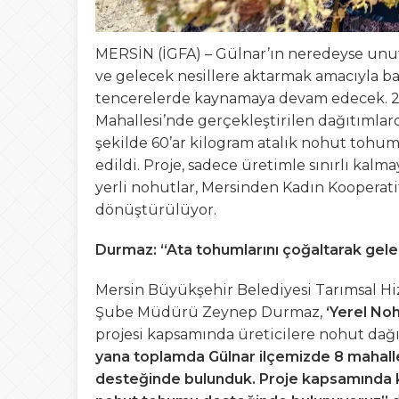
MERSİN (İGFA) – Gülnar’ın neredeyse un
ve gelecek nesillere aktarmak amacıyla ba
tencerelerde kaynamaya devam edecek. 20
Mahallesi’nde gerçekleştirilen dağıtımlar
şekilde 60’ar kilogram atalık nohut tohumu
edildi. Proje, sadece üretimle sınırlı kalm
yerli nohutlar, Mersinden Kadın Kooperati
dönüştürülüyor.
Durmaz: “Ata tohumlarını çoğaltarak gel
Mersin Büyükşehir Belediyesi Tarımsal Hiz
Şube Müdürü Zeynep Durmaz,
‘Yerel Noh
projesi kapsamında üreticilere nohut dağ
yana toplamda Gülnar ilçemizde 8 mahall
desteğinde bulunduk. Proje kapsamında k