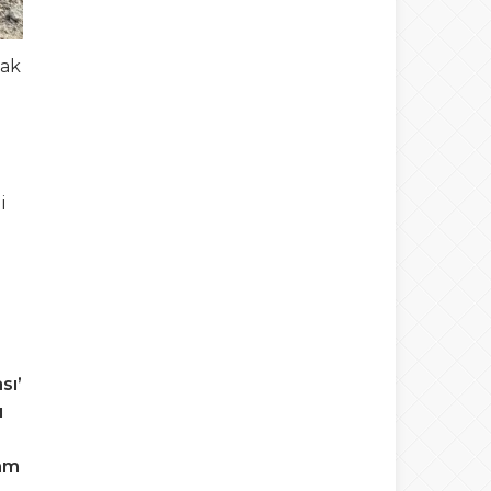
mak
i
sı’
u
ram