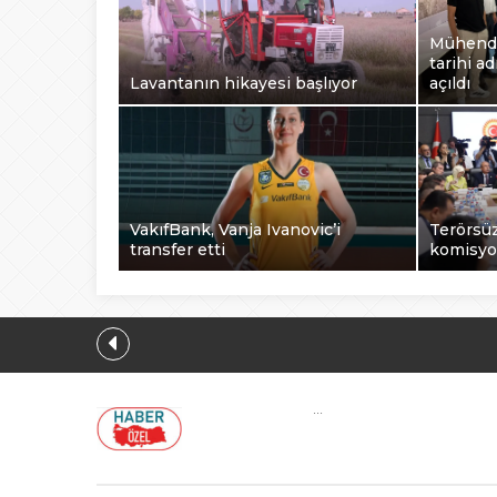
Mühendi
tarihi a
Lavantanın hikayesi başlıyor
açıldı
VakıfBank, Vanja Ivanovic’i
Terörsüz
transfer etti
komisyo
Mühendis Tek
...
Ul