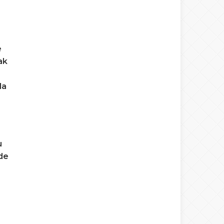
e
ak
da
u
de