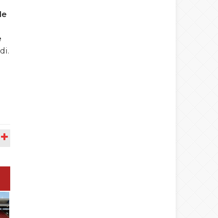
le
e
di.
A