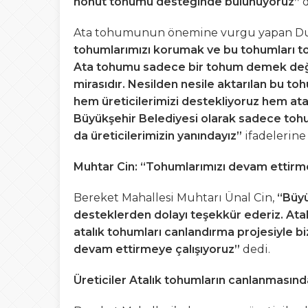
nohut tohumu desteğinde bulunuyoruz”
d
Ata tohumunun önemine vurgu yapan D
tohumlarımızı korumak ve bu tohumları top
Ata tohumu sadece bir tohum demek değil,
mirasıdır. Nesilden nesile aktarılan bu to
hem üreticilerimizi destekliyoruz hem at
Büyükşehir Belediyesi olarak sadece to
da üreticilerimizin yanındayız”
ifadelerine 
Muhtar Cin: “Tohumlarımızı devam ettirme
Bereket Mahallesi Muhtarı Ünal Cin,
“Büyü
desteklerden dolayı teşekkür ederiz. At
atalık tohumları canlandırma projesiyle bi
devam ettirmeye çalışıyoruz”
dedi.
Üreticiler Atalık tohumların canlanması