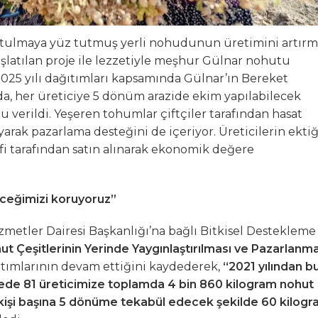
utulmaya yüz tutmuş yerli nohudunun üretimini artır
şlatılan proje ile lezzetiyle meşhur Gülnar nohutu
25 yılı dağıtımları kapsamında Gülnar’ın Bereket
da, her üreticiye 5 dönüm arazide ekim yapılabilecek
 verildi. Yeşeren tohumlar çiftçiler tarafından hasat
ayarak pazarlama desteğini de içeriyor. Üreticilerin ektiğ
fi tarafından satın alınarak ekonomik değere
eceğimizi koruyoruz”
metler Dairesi Başkanlığı’na bağlı Bitkisel Destekleme
ut Çeşitlerinin Yerinde Yaygınlaştırılması ve Pazarlanma
ıtımlarının devam ettiğini kaydederek,
“2021 yılından b
ede 81 üreticimize toplamda 4 bin 860 kilogram nohut
işi başına 5 dönüme tekabül edecek şekilde 60 kilog