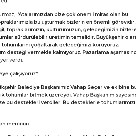
edi.
urmaz,
“Atalarımızdan bize çok önemli miras olan bu
raklarımızla buluşturmak bizlerin en önemli görevidir.
 topraklarımızın, kültürümüzün, geleceğimizin bizler
humlar sürdürülebilir üretimin temelidir. Büyükşehir olar
a tohumlarını çoğaltarak geleceğimizi koruyoruz.
hum desteği vermekle kalmıyoruz. Pazarlama aşamasın
yer verdi.
ye çalışıyoruz”
kşehir Belediye Başkanımız Vahap Seçer ve ekibine b
alık tohumlar bitmek üzereydi. Vahap Başkanım sayesin
ze bu destekleri verdiler. Bu desteklerle tohumlarımızı
ndan memnun