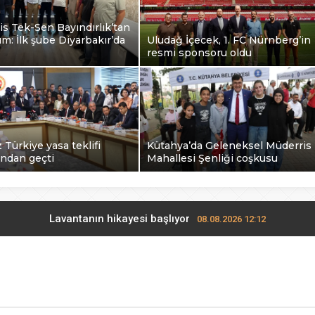
s Tek-Sen Bayındırlık’tan
dım: İlk şube Diyarbakır’da
Uludağ İçecek, 1. FC Nürnberg’in
resmi sponsoru oldu
 Türkiye yasa teklifi
Kütahya’da Geleneksel Müderris
ndan geçti
Mahallesi Şenliği coşkusu
Lavantanın hikayesi başlıyor
08.08.2026 12:12
-Sen Bayındırlık’tan tarihi adım: İlk şube Diyarbakır’da açıldı
0
udağ İçecek, 1. FC Nürnberg’in resmi sponsoru oldu
08.08.2026 1