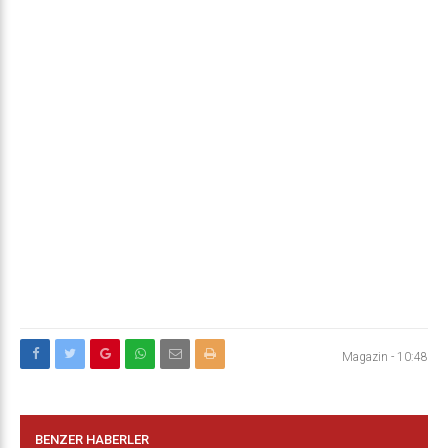
Magazin
-
10:48
BENZER HABERLER