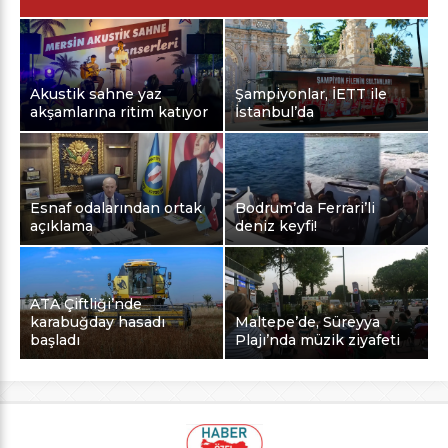
Akustik sahne yaz
Şampiyonlar, İETT ile
akşamlarına ritim katıyor
İstanbul’da
Esnaf odalarından ortak
Bodrum’da Ferrari’li
açıklama
deniz keyfi!
ATA Çiftliği’nde
karabuğday hasadı
Maltepe’de, Süreyya
başladı
Plajı’nda müzik ziyafeti