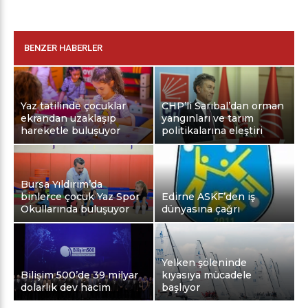
BENZER HABERLER
Yaz tatilinde çocuklar
CHP’li Sarıbal’dan orman
ekrandan uzaklaşıp
yangınları ve tarım
hareketle buluşuyor
politikalarına eleştiri
Bursa Yıldırım’da
binlerce çocuk Yaz Spor
Edirne ASKF’den iş
Okullarında buluşuyor
dünyasına çağrı
Yelken şöleninde
Bilişim 500’de 39 milyar
kıyasıya mücadele
dolarlık dev hacim
başlıyor