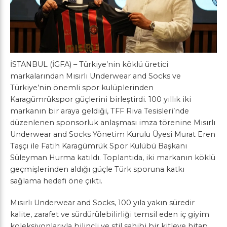
İSTANBUL (İGFA) – Türkiye’nin köklü üretici
markalarından Mısırlı Underwear and Socks ve
Türkiye’nin önemli spor kulüplerinden
Karagümrükspor güçlerini birleştirdi. 100 yıllık iki
markanın bir araya geldiği, TFF Riva Tesisleri’nde
düzenlenen sponsorluk anlaşması imza törenine Mısırlı
Underwear and Socks Yönetim Kurulu Üyesi Murat Eren
Taşçı ile Fatih Karagümrük Spor Kulübü Başkanı
Süleyman Hurma katıldı. Toplantıda, iki markanın köklü
geçmişlerinden aldığı güçle Türk sporuna katkı
sağlama hedefi öne çıktı.
Mısırlı Underwear and Socks, 100 yıla yakın süredir
kalite, zarafet ve sürdürülebilirliği temsil eden iç giyim
koleksiyonlarıyla bilinçli ve stil sahibi bir kitleye hitap