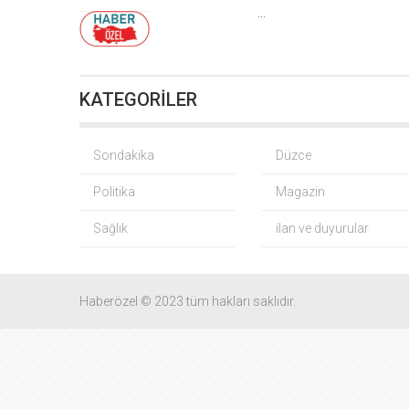
Düzce Yığılc
...
KATEGORİLER
Fındık
Sondakika
Düzce
Politika
Magazin
Yağış so
Sağlık
ilan ve duyurular
Gürsel Tekin
Yaz tat
Haberözel © 2023 tüm hakları saklıdır.
Cu