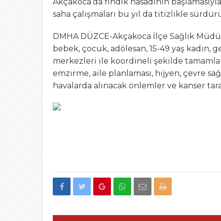
Akçakoca’da fındık hasadının başlamasıyla 
saha çalışmaları bu yıl da titizlikle sürdür
DMHA DÜZCE-Akçakoca İlçe Sağlık Müdürlüğ
bebek, çocuk, adölesan, 15-49 yaş kadın, geb
merkezleri ile koordineli şekilde tamamlan
emzirme, aile planlaması, hijyen, çevre sağ
havalarda alınacak önlemler ve kanser tar