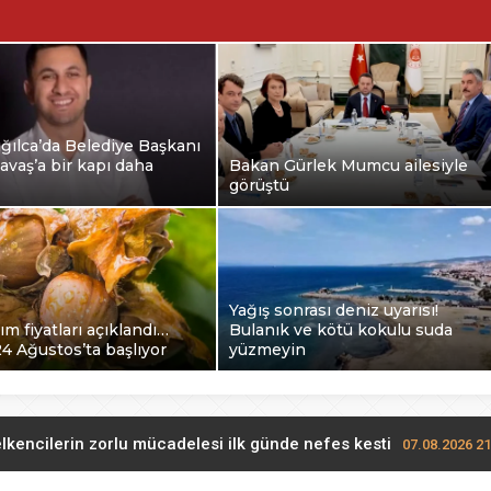
ğılca’da Belediye Başkanı
avaş’a bir kapı daha
Bakan Gürlek Mumcu ailesiyle
görüştü
Yağış sonrası deniz uyarısı!
ım fiyatları açıklandı…
Bulanık ve kötü kokulu suda
24 Ağustos’ta başlıyor
yüzmeyin
lkencilerin zorlu mücadelesi ilk günde nefes kesti
07.08.2026 21