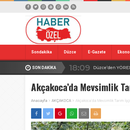
13:45
Gazeteciler ve Ba
15:42
Sondakika
Düzce
E-Gazete
Ekono
Yığılca Köy Turn
18:09
Düzce’den YÖREX
SON DAKİKA
00:39
Ahmet Alkan’dan İ
Akçakoca’da Mevsimlik Tar
16:09
TBMM’de avcılıkla
Anasayfa
AKÇAKOCA
Akçakoca’da Mevsimlik Tarım İşçi
22:00
Düzce’de “Yetki A
13:23
Şafak Engin’den “a
Tepki