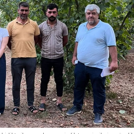
hya Valisine tepki gösterdi
 Kazası: 3’ü Çocuk 7 Kişi Yaralandı
ulma paniği