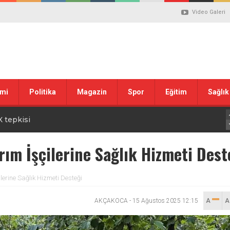
Video Galeri
sın Bayramı’nda Anlamlı Buluşma
mi
Politika
Magazin
Spor
Eğitim
Sağlık
uvası Öncesi Şendoğan Tekin’den Dikkat Çeken Mesaj
 tepkisi
stiklal Marşı’nın Kabulünün 105. Yılı Mesajı
ım İşçilerine Sağlık Hizmeti Dest
 ilgili düzenleme görüşülüyor
lerine Sağlık Hizmeti Desteği
lanı” Tartışması: Belediye Başkanı Özlü’ye Yönelik Sözlere
AKÇAKOCA
-
15 Ağustos 2025 12:15
A
sılsız haber” açıklaması