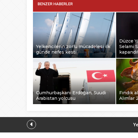
BENZER HABERLER
Düzce Yı
Yelkencilerin zorlu mücadelesi ilk
Selami S
günde nefes kesti
kapandı!
Cumhurbaşkanı Erdoğan, Suudi
Fındık al
Arabistan yolcusu
Alımlar 
Ye