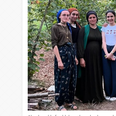
15:02
Türk Avcıları Küta
00:22
Yığılca’da Patpat
23:50
Akçakoca’da boğ