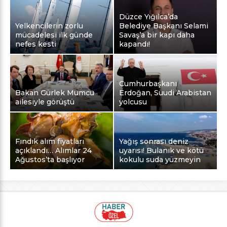
Düzce Yığılca’da
Yelkencilerin zorlu
Belediye Başkanı Selami
mücadelesi ilk günde
Savaş’a bir kapı daha
nefes kesti
kapandı!
Cumhurbaşkanı
Bakan Gürlek Mumcu
Erdoğan, Suudi Arabistan
ailesiyle görüştü
yolcusu
Fındık alım fiyatları
Yağış sonrası deniz
açıklandı… Alımlar 24
uyarısı! Bulanık ve kötü
Ağustos’ta başlıyor
kokulu suda yüzmeyin