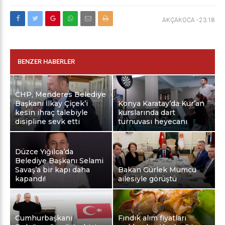
AKÇAKOCA
-
23:18
BENZER HABERLER
CHP, Menderes Belediye
Başkanı İlkay Çiçek’i
Konya Karatay’da Kur’an
kesin ihraç talebiyle
kurslarında dart
disipline sevk etti
turnuvası heyecanı
Düzce Yığılca’da
Belediye Başkanı Selami
Savaş’a bir kapı daha
Bakan Gürlek Mumcu
kapandı!
ailesiyle görüştü
Cumhurbaşkanı
Fındık alım fiyatları