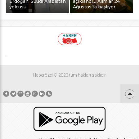
Erdoğan, Suudi Arabistan
açıklandı… Alımlar 24
yolcusu
Ağustos’ta başlıyor
...
Haberözel © 2023 tüm hakları saklıdır.