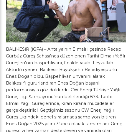
BALIKESİR (İGFA) – Antalya’nın Elmalı ilçesinde Recep
Gürbüz Güreş Sahası’nda düzenlenen Tarihi Elmalı Yağlı
Güreşleri’nin başpehlivanı, finalde rakibi Feyzullah
Aktürk’ü yenen Balıkesir Büyükşehir Belediyesporlu
Enes Doğan oldu. Başpehlivan unvanını alarak
Balıkesir’i gururlandıran Enes Doğan başarılı
performansıyla göz doldurdu. CW Enerji Türkiye Yağlı
Güreş Ligi Şampiyonu’nun belirlendiği 673. Tarihi
Elmalı Yağlı Güreşlerinde, kıran kırana mücadeleler
gerçekleştirildi. Geçtiğimiz sezonu CW Enerji Yağlı
Güreş Ligindeki genel sıralamada şampiyon bitiren
Enes Doğan 2025 yılını 3’üncü olarak tamamladı. Genç
güreşçiyi her zaman destekleyen ve yanında olan