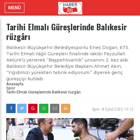
MENÜ
Tarihi Elmalı Güreşlerinde Balıkesir
rüzgârı
Balıkesir Büyükşehir Belediyesporlu Enes Doğan, 673.
Tarihi Elmalı Yağlı Güreşleri finalinde rakibi Feyzullah
Aktürk’ü yenerek “Başpehlivanlık” unvanını 2. kez aldı.
Balıkesir Büyükşehir Belediye Başkanı Ahmet Akın,
“Yiğidimizi yürekten tebrik ediyorum.” diyerek genç
güreşçiyi kutladı.
Anasayfa
Spor
Tarihi Elmalı Güreşlerinde Balıkesir rüzgârı
Spor
-
8 Eylül 2025 19:12