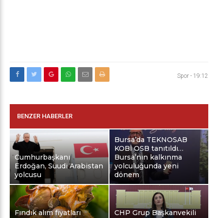
Spor
-
19:12
BENZER HABERLER
Bursa’da TEKNOSAB
KOBİ OSB tanıtıldı…
Cumhurbaşkanı
Bursa’nın kalkınma
Erdoğan, Suudi Arabistan
yolculuğunda yeni
yolcusu
dönem
Fındık alım fiyatları
CHP Grup Başkanvekili