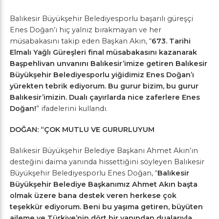
Balıkesir Büyükşehir Belediyesporlu başarılı güreşçi
Enes Doğan’ı hiç yalnız bırakmayan ve her
müsabakasını takip eden Başkan Akın, “
673. Tarihi
Elmalı Yağlı Güreşleri final müsabakasını kazanarak
Başpehlivan unvanını Balıkesir’imize getiren Balıkesir
Büyükşehir Belediyesporlu yiğidimiz Enes Doğan’ı
yürekten tebrik ediyorum. Bu gurur bizim, bu gurur
Balıkesir’imizin. Dualı çayırlarda nice zaferlere Enes
Doğan!
” ifadelerini kullandı.
DOĞAN: “ÇOK MUTLU VE GURURLUYUM
Balıkesir Büyükşehir Belediye Başkanı Ahmet Akın’ın
desteğini daima yanında hissettiğini söyleyen Balıkesir
Büyükşehir Belediyesporlu Enes Doğan, “
Balıkesir
Büyükşehir Belediye Başkanımız Ahmet Akın başta
olmak üzere bana destek veren herkese çok
teşekkür ediyorum. Beni bu yaşıma getiren, büyüten
aileme ve Türkiye’nin dört bir yanından dualarıyla