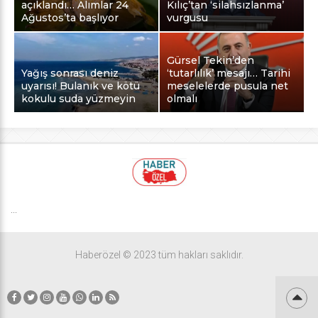
açıklandı… Alımlar 24
Kılıç’tan ‘silahsızlanma’
Ağustos’ta başlıyor
vurgusu
Gürsel Tekin’den
Yağış sonrası deniz
‘tutarlılık’ mesajı… Tarihi
uyarısı! Bulanık ve kötü
meselelerde pusula net
kokulu suda yüzmeyin
olmalı
...
Haberözel © 2023 tüm hakları saklıdır.