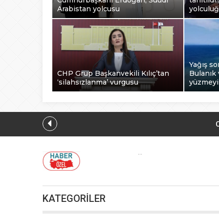
Cumhurbaşkanı Erdoğan, Suudi
tanıtıld
Arabistan yolcusu
yolculu
Yağış so
CHP Grup Başkanvekili Kılıç’tan
Bulanık 
‘silahsızlanma’ vurgusu
yüzmey
Bursa’da TEKNOSAB
...
Fındık
KATEGORİLER
CHP