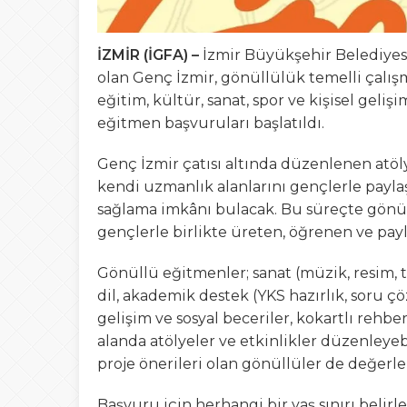
İZMİR (İGFA) –
İzmir Büyükşehir Belediyesi
olan Genç İzmir, gönüllülük temelli çalışm
eğitim, kültür, sanat, spor ve kişisel geliş
eğitmen başvuruları başlatıldı.
Genç İzmir çatısı altında düzenlenen atöl
kendi uzmanlık alanlarını gençlerle payla
sağlama imkânı bulacak. Bu süreçte gönül
gençlerle birlikte üreten, öğrenen ve payl
Gönüllü eğitmenler; sanat (müzik, resim, tiy
dil, akademik destek (YKS hazırlık, soru çöz
gelişim ve sosyal beceriler, kokartlı rehber
alanda atölyeler ve etkinlikler düzenleyeb
proje önerileri olan gönüllüler de değerl
Başvuru için herhangi bir yaş sınırı belir