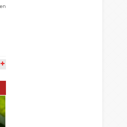
den
A