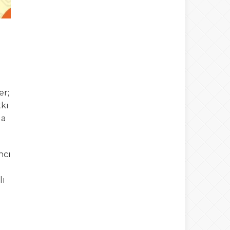
ü
er;
tkı
da
ncı
lı