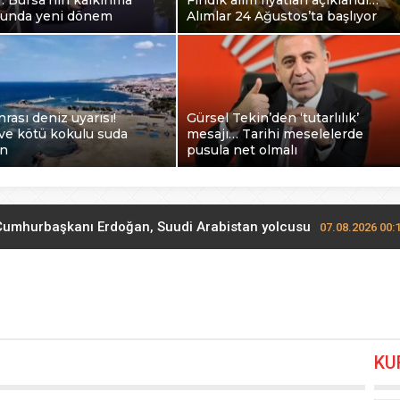
ı… Bursa’nın kalkınma
Fındık alım fiyatları açıklandı…
ğunda yeni dönem
Alımlar 24 Ağustos’ta başlıyor
nrası deniz uyarısı!
Gürsel Tekin’den ‘tutarlılık’
ve kötü kokulu suda
mesajı… Tarihi meselelerde
in
pusula net olmalı
Cumhurbaşkanı Erdoğan, Suudi Arabistan yolcusu
07.08.2026 00:
 KOBİ OSB tanıtıldı… Bursa’nın kalkınma yolculuğunda yeni d
 alım fiyatları açıklandı… Alımlar 24 Ağustos’ta başlıyor
06.08.20
KU
 Grup Başkanvekili Kılıç’tan ‘silahsızlanma’ vurgusu
06.08.2026 