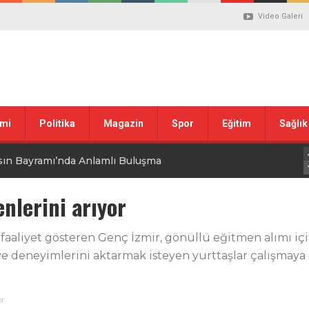
Video Galeri
mi
Politika
Magazin
Spor
Eğitim
Sağlık
sın Bayramı’nda Anlamlı Buluşma
uvası Öncesi Şendoğan Tekin’den Dikkat Çeken Mesaj
nlerini arıyor
 tepkisi
a faaliyet gösteren Genç İzmir, gönüllü eğitmen alımı iç
e deneyimlerini aktarmak isteyen yurttaşlar çalışmaya d
stiklal Marşı’nın Kabulünün 105. Yılı Mesajı
 ilgili düzenleme görüşülüyor
or