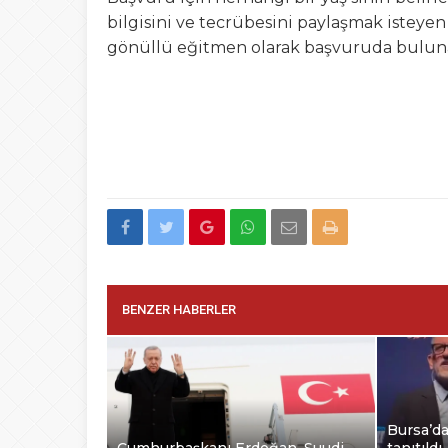
bilgisini ve tecrübesini paylaşmak istey
gönüllü eğitmen olarak başvuruda bulun
BENZER HABERLER
Bursa’d