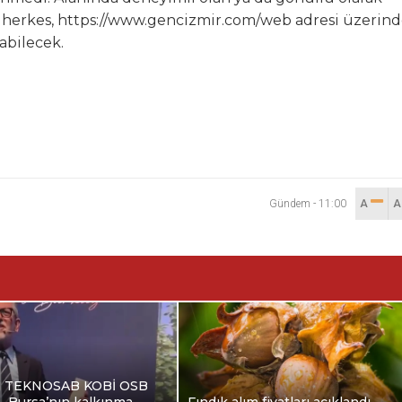
en herkes, https://www.gencizmir.com/web adresi üzerin
abilecek.
Gündem
-
11:00
A
a TEKNOSAB KOBİ OSB