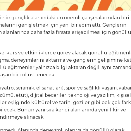
’nin gençlik alanındaki en önemli çalışmalarından biri
alarını genişletmek için yeni bir adım attı. Gençlerin
im alanlarında daha fazla fırsata erişebilmesi için gönüll
ye, kurs ve etkinliklerde görev alacak gönüllü eğitmenl
şma, deneyimlerini aktarma ve gençlerin gelişimine ka
lü eğitmenler yalnızca bilgi aktaran değil, aynı zaman
aşan bir rol üstlenecek.
atro, seramik, el sanatları), spor ve sağlıklı yaşam, yaba
ümü, etüt), dijital beceriler, teknoloji ve yazılım, kişisel
ler eşliğinde kültürel ve tarihi geziler gibi pek çok fark
ilecek. Bunun yanı sıra kendi alanlarında yeni fikir ve
endirmeye alınacak.
lenmedi. Alanında deneyimli olan ya da gönüllü olarak