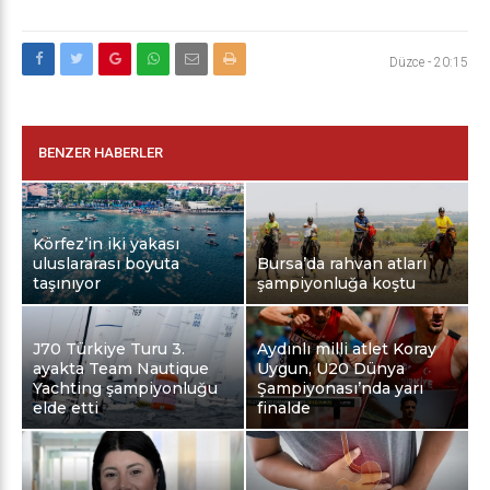
Düzce
-
20:15
BENZER HABERLER
Körfez’in iki yakası
uluslararası boyuta
Bursa’da rahvan atları
taşınıyor
şampiyonluğa koştu
J70 Türkiye Turu 3.
Aydınlı milli atlet Koray
ayakta Team Nautique
Uygun, U20 Dünya
Yachting şampiyonluğu
Şampiyonası’nda yarı
elde etti
finalde