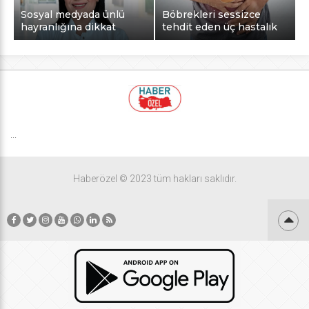
Sosyal medyada ünlü
Böbrekleri sessizce
hayranlığına dikkat
tehdit eden üç hastalık
...
Haberözel © 2023 tüm hakları saklıdır.