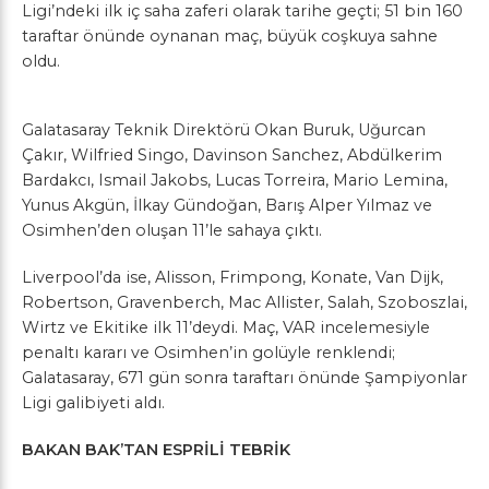
Ligi’ndeki ilk iç saha zaferi olarak tarihe geçti; 51 bin 160
taraftar önünde oynanan maç, büyük coşkuya sahne
oldu.
Galatasaray Teknik Direktörü Okan Buruk, Uğurcan
Çakır, Wilfried Singo, Davinson Sanchez, Abdülkerim
Bardakcı, Ismail Jakobs, Lucas Torreira, Mario Lemina,
Yunus Akgün, İlkay Gündoğan, Barış Alper Yılmaz ve
Osimhen’den oluşan 11’le sahaya çıktı.
Liverpool’da ise, Alisson, Frimpong, Konate, Van Dijk,
Robertson, Gravenberch, Mac Allister, Salah, Szoboszlai,
Wirtz ve Ekitike ilk 11’deydi. Maç, VAR incelemesiyle
penaltı kararı ve Osimhen’in golüyle renklendi;
Galatasaray, 671 gün sonra taraftarı önünde Şampiyonlar
Ligi galibiyeti aldı.
BAKAN BAK’TAN ESPRİLİ TEBRİK