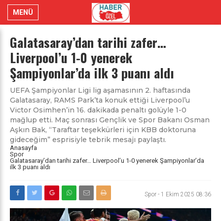
MENÜ
Galatasaray’dan tarihi zafer…
Liverpool’u 1-0 yenerek
Şampiyonlar’da ilk 3 puanı aldı
UEFA Şampiyonlar Ligi lig aşamasının 2. haftasında
Galatasaray, RAMS Park’ta konuk ettiği Liverpool’u
Victor Osimhen’in 16. dakikada penaltı golüyle 1-0
mağlup etti. Maç sonrası Gençlik ve Spor Bakanı Osman
Aşkın Bak, “Taraftar teşekkürleri için KBB doktoruna
gideceğim” esprisiyle tebrik mesajı paylaştı.
Anasayfa
Spor
Galatasaray’dan tarihi zafer… Liverpool’u 1-0 yenerek Şampiyonlar’da
ilk 3 puanı aldı
Spor
-
1 Ekim 2025 08:36