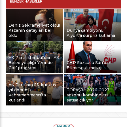
BENZER HABERLER
Deniz Seki ameliyat oldu!
Kazanın detayları belli
Dünya şampiyonu
oldu
Alyurt’a sürpriz kutlama
AK Parti İstanbul’dan ‘AK
Belediyeciliği Yerinde
CHP Sözcüsü Sarı’dan
Gör’ programı
Etimesgut mesajı
AK Parti’nin 25. kuruluş
yıl dönümü
TOFAŞ’ta 2026-2027
Kahramanmaraş’ta
sezonu kombineleri
kutlandı
satışa çıkıyor