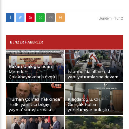
Gündem
-
10:12
BENZER HABERLER
Bakan Uraloğlu’ndan
Memduh
İstanbul’da alt ve üst
Çolakbayrakdar’a övgü
yapı yatırımlarına devam
Turhan Çömez hakkında
Kılıçdaroğlu, CHP
‘halkı yanıltıcı bilgiyi
Gençlik Kolları
yayma’ soruşturması
yönetimiyle buluştu