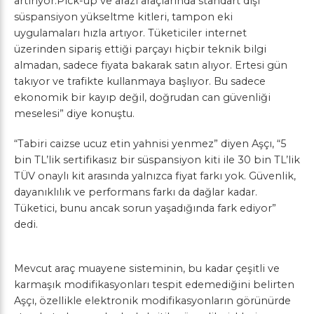
artırıyor.Pick-up ve arazi araçlarında standart dışı
süspansiyon yükseltme kitleri, tampon eki
uygulamaları hızla artıyor. Tüketiciler internet
üzerinden sipariş ettiği parçayı hiçbir teknik bilgi
almadan, sadece fiyata bakarak satın alıyor. Ertesi gün
takıyor ve trafikte kullanmaya başlıyor. Bu sadece
ekonomik bir kayıp değil, doğrudan can güvenliği
meselesi” diye konuştu.
“Tabiri caizse ucuz etin yahnisi yenmez” diyen Aşçı, “5
bin TL’lik sertifikasız bir süspansiyon kiti ile 30 bin TL’lik
TÜV onaylı kit arasında yalnızca fiyat farkı yok. Güvenlik,
dayanıklılık ve performans farkı da dağlar kadar.
Tüketici, bunu ancak sorun yaşadığında fark ediyor”
dedi.
Mevcut araç muayene sisteminin, bu kadar çeşitli ve
karmaşık modifikasyonları tespit edemediğini belirten
Aşçı, özellikle elektronik modifikasyonların görünürde