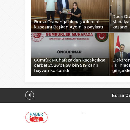
Roca Gr
Bursa Osmangazili başarılı pilot
Madalyas
kupasını Başkan Aydın’la paylaştı
kazandı
Gümrük Muhafaza’dan kaçakçılığa
Elektro
darbe! 2026’da 58 bin 519 canlı
İlk ihrac
hayvan kurtarıldı
gerçekle
Bursa Os
Roca Grup, 
...
M