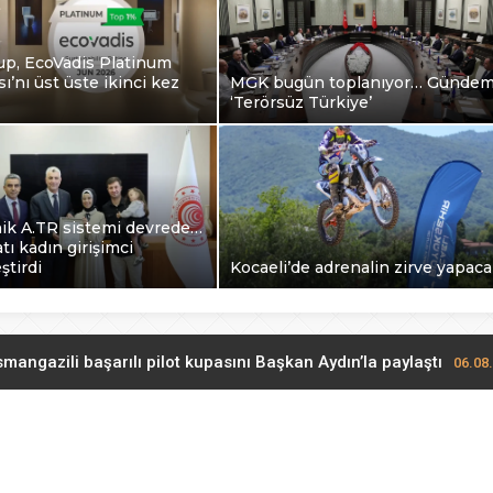
up, EcoVadis Platinum
ı’nı üst üste ikinci kez
MGK bugün toplanıyor… Günde
‘Terörsüz Türkiye’
nik A.TR sistemi devrede…
atı kadın girişimci
ştirdi
Kocaeli’de adrenalin zirve yapac
mangazili başarılı pilot kupasını Başkan Aydın’la paylaştı
06.08
EcoVadis Platinum Madalyası’nı üst üste ikinci kez kazandı
06
GK bugün toplanıyor… Gündem ‘Terörsüz Türkiye’
06.08.2026 11: