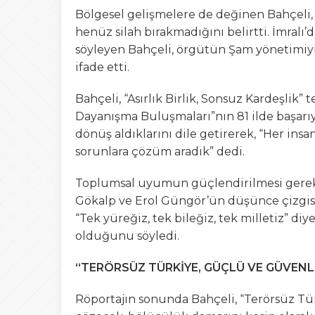
Bölgesel gelişmelere de değinen Bahçeli
henüz silah bırakmadığını belirtti. İmralı
söyleyen Bahçeli, örgütün Şam yönetimiy
ifade etti.
Bahçeli, “Asırlık Birlik, Sonsuz Kardeşlik”
Dayanışma Buluşmaları”nın 81 ilde başarı
dönüş aldıklarını dile getirerek, “Her insa
sorunlara çözüm aradık” dedi.
Toplumsal uyumun güçlendirilmesi gerektiğ
Gökalp ve Erol Güngör’ün düşünce çizgisin
“Tek yüreğiz, tek bileğiz, tek milletiz” d
olduğunu söyledi.
“TERÖRSÜZ TÜRKİYE, GÜÇLÜ VE GÜVENLİ
Röportajın sonunda Bahçeli, “Terörsüz Tü