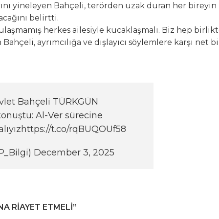
ını yineleyen Bahçeli, terörden uzak duran her bireyin
ağını belirtti.
ulaşmamış herkes ailesiyle kucaklaşmalı. Biz hep birlik
 Bahçeli, ayrımcılığa ve dışlayıcı söylemlere karşı net bi
vlet Bahçeli TÜRKGÜN
onuştu: Al-Ver sürecine
lıyız
https://t.co/rqBUQOUf58
_Bilgi)
December 3, 2025
INA RİAYET ETMELİ”