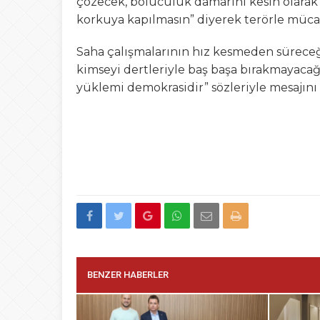
çözecek, bölücülük damarını kesin olarak k
korkuya kapılmasın” diyerek terörle mücade
Saha çalışmalarının hız kesmeden süreceğ
kimseyi dertleriyle baş başa bırakmayacağız
yüklemi demokrasidir” sözleriyle mesajını
BENZER HABERLER