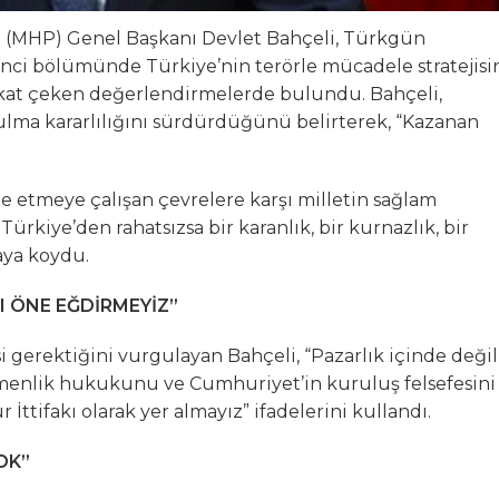
si (MHP) Genel Başkanı Devlet Bahçeli, Türkgün
kinci bölümünde Türkiye’nin terörle mücadele stratejisi
ikkat çeken değerlendirmelerde bulundu. Bahçeli,
ulma kararlılığını sürdürdüğünü belirterek, “Kazanan
te etmeye çalışan çevrelere karşı milletin sağlam
Türkiye’den rahatsızsa bir karanlık, bir kurnazlık, bir
aya koydu.
NI ÖNE EĞDİRMEYİZ”
i gerektiğini vurgulayan Bahçeli, “Pazarlık içinde değil
gemenlik hukukunu ve Cumhuriyet’in kuruluş felsefesini
ttifakı olarak yer almayız” ifadelerini kullandı.
OK”