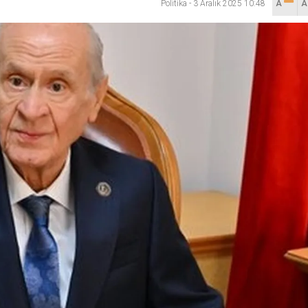
Politika
-
3 Aralık 2025 10:48
A
lanı” Tartışması: Belediye Başkanı Özlü’ye Yönelik Sözlere
sılsız haber” açıklaması
hya Valisine tepki gösterdi
 Kazası: 3’ü Çocuk 7 Kişi Yaralandı
ulma paniği