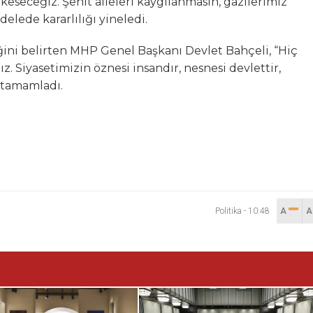
eseceğiz. Şehit aileleri kaygılanmasın, gazilerimiz
lede kararlılığı yineledi.
ini belirten MHP Genel Başkanı Devlet Bahçeli, “Hiç
. Siyasetimizin öznesi insandır, nesnesi devlettir,
 tamamladı.
Politika
-
10:48
A