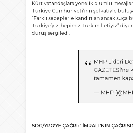
Kürt vatandaşlara yönelik olumlu mesajlar
Türkiye Cumhuriyeti’nin şefkatiyle buluşac
“Farklı sebeplerle kandırılan ancak suça b
Türkiye’yiz, hepimiz Türk milletiyiz” diyen
duruş sergiledi.
MHP Lideri De
GAZETESİ'ne k
tamamen kapa
— MHP (@MHP
SDG/YPG’YE ÇAĞRI: “İMRALI’NIN ÇAĞRIS