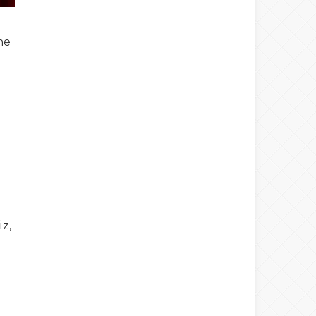
ne
iz,