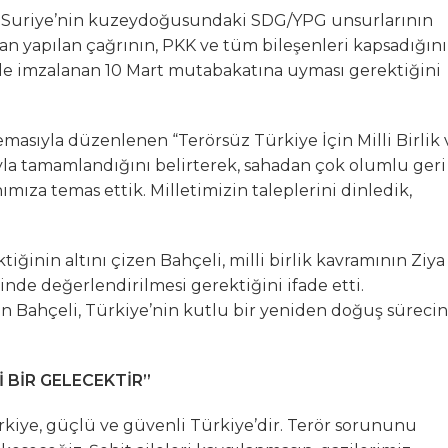
, Suriye’nin kuzeydoğusundaki SDG/YPG unsurlarının
’dan yapılan çağrının, PKK ve tüm bileşenleri kapsadığını
le imzalanan 10 Mart mutabakatına uyması gerektiğini
 temasıyla düzenlenen “Terörsüz Türkiye İçin Milli Birlik 
yla tamamlandığını belirterek, sahadan çok olumlu geri
nımıza temas ettik. Milletimizin taleplerini dinledik,
inin altını çizen Bahçeli, milli birlik kavramının Ziya
de değerlendirilmesi gerektiğini ifade etti.
iyen Bahçeli, Türkiye’nin kutlu bir yeniden doğuş süreci
 BİR GELECEKTİR”
rkiye, güçlü ve güvenli Türkiye’dir. Terör sorununu