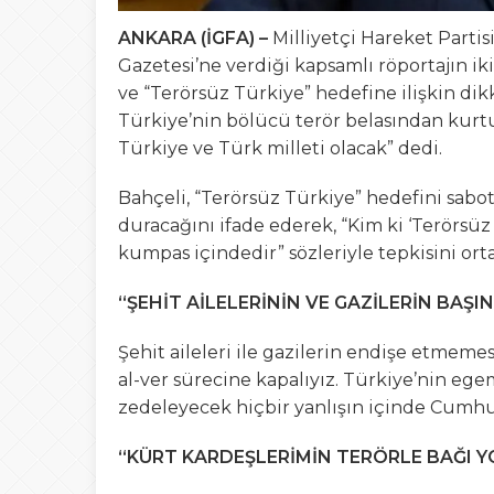
ANKARA (İGFA) –
Milliyetçi Hareket Parti
Gazetesi’ne verdiği kapsamlı röportajın i
ve “Terörsüz Türkiye” hedefine ilişkin d
Türkiye’nin bölücü terör belasından kurt
Türkiye ve Türk milleti olacak” dedi.
Bahçeli, “Terörsüz Türkiye” hedefini sabo
duracağını ifade ederek, “Kim ki ‘Terörsüz 
kumpas içindedir” sözleriyle tepkisini ort
“ŞEHİT AİLELERİNİN VE GAZİLERİN BAŞI
Şehit aileleri ile gazilerin endişe etmemes
al-ver sürecine kapalıyız. Türkiye’nin e
zedeleyecek hiçbir yanlışın içinde Cumhur İ
“KÜRT KARDEŞLERİMİN TERÖRLE BAĞI Y