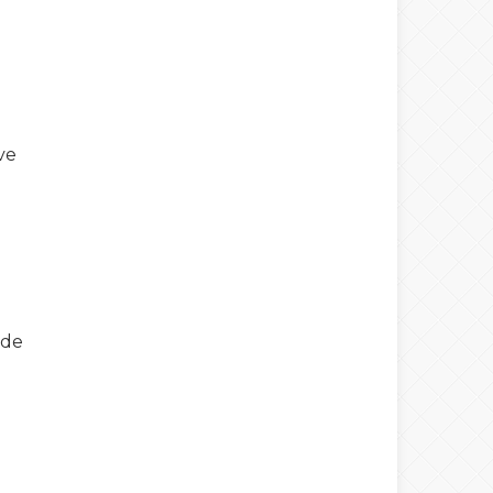
ve
nde