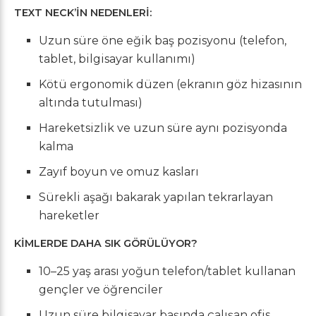
TEXT NECK’İN NEDENLERİ:
Uzun süre öne eğik baş pozisyonu (telefon,
tablet, bilgisayar kullanımı)
Kötü ergonomik düzen (ekranın göz hizasının
altında tutulması)
Hareketsizlik ve uzun süre aynı pozisyonda
kalma
Zayıf boyun ve omuz kasları
Sürekli aşağı bakarak yapılan tekrarlayan
hareketler
KİMLERDE DAHA SIK GÖRÜLÜYOR?
10–25 yaş arası yoğun telefon/tablet kullanan
gençler ve öğrenciler
Uzun süre bilgisayar başında çalışan ofis