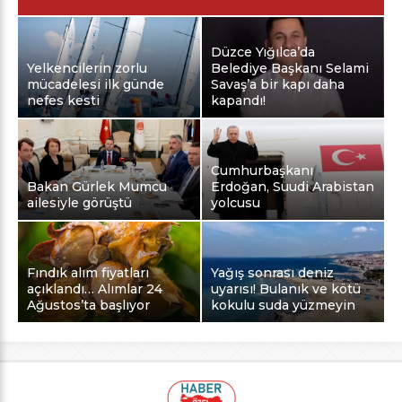
Düzce Yığılca’da
Yelkencilerin zorlu
Belediye Başkanı Selami
mücadelesi ilk günde
Savaş’a bir kapı daha
nefes kesti
kapandı!
Cumhurbaşkanı
Bakan Gürlek Mumcu
Erdoğan, Suudi Arabistan
ailesiyle görüştü
yolcusu
Fındık alım fiyatları
Yağış sonrası deniz
açıklandı… Alımlar 24
uyarısı! Bulanık ve kötü
Ağustos’ta başlıyor
kokulu suda yüzmeyin