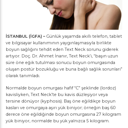
İSTANBUL (İGFA) –
Günlük yaşamda akıllı telefon, tablet
ve bilgisayar kullanımının yaygınlaşmasıyla birlikte
boyun sağlığını tehdit eden Text Neck sorunu giderek
artıyor. Doç. Dr. Ahmet İnanır, Text Neck’i, “başın uzun
süre öne eğik tutulması sonucu boyun omurgasında
oluşan postür bozukluğu ve buna bağlı sağlık sorunları”
olarak tanımladı.
Normalde boyun omurgası hafif “C” şeklinde (lordoz)
kavisliyken, Text Neck’te bu kavis düzleşiyor veya
tersine dönüyor (kyphosis). Baş öne eğildikçe boyun
kasları ve omurgaya aşırı yük biniyor; örneğin baş 60
derece öne eğildiğinde boyun omurgasına 27 kilogram
yük biniyor, normalde bu yük yalnızca 5 kilogram.